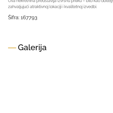
Ova nekretnina predstavlja izvrsnu priliku – bilo kao obitelj
zahvaljujući atraktivnoj lokaciji i kvalitetnoj izvedbi.
Šifra:
167793
Galerija