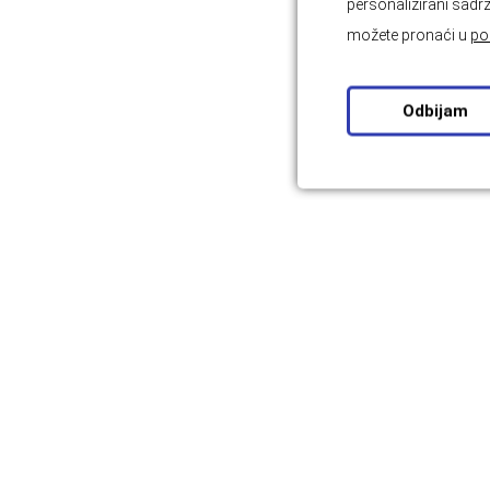
personalizirani sadrž
možete pronaći u
po
Odbijam