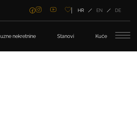
HR
EN
DE
uzne nekretnine
Stanovi
Kuće