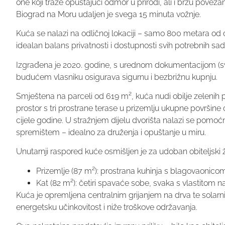
one koji traže opuštajući odmor u prirodi, ali i brzu povezano
Biograd na Moru udaljen je svega 15 minuta vožnje.
Kuća se nalazi na odličnoj lokaciji – samo 800 metara od
idealan balans privatnosti i dostupnosti svih potrebnih sad
Izgrađena je 2020. godine, s urednom dokumentacijom (sve
budućem vlasniku osigurava sigurnu i bezbrižnu kupnju.
Smještena na parceli od 619 m², kuća nudi obilje zelenih po
prostor s tri prostrane terase u prizemlju ukupne površin
cijele godine. U stražnjem dijelu dvorišta nalazi se pomoćn
spremištem – idealno za druženja i opuštanje u miru.
Unutarnji raspored kuće osmišljen je za udoban obiteljski ž
Prizemlje (87 m²): prostrana kuhinja s blagovaonicom
Kat (82 m²): četiri spavaće sobe, svaka s vlastitom 
Kuća je opremljena centralnim grijanjem na drva te solarn
energetsku učinkovitost i niže troškove održavanja.