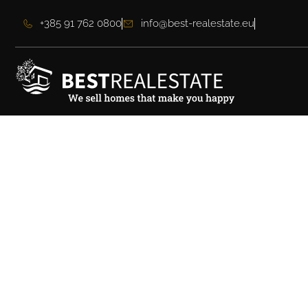
+385 91 762 0800
info@best-realestate.eu
Moderna kuća na 