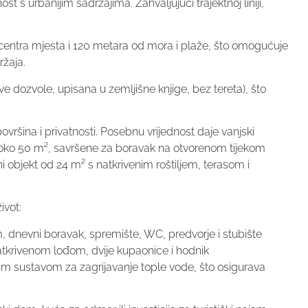
st s urbanijim sadržajima. Zahvaljujući trajektnoj liniji,
 centra mjesta i 120 metara od mora i plaže, što omogućuje
ržaja.
 dozvole, upisana u zemljišne knjige, bez tereta), što
vršina i privatnosti. Posebnu vrijednost daje vanjski
e oko 50 m², savršene za boravak na otvorenom tijekom
i objekt od 24 m² s natkrivenim roštiljem, terasom i
ivot:
, dnevni boravak, spremište, WC, predvorje i stubište
natkrivenom lođom, dvije kupaonice i hodnik
im sustavom za zagrijavanje tople vode, što osigurava