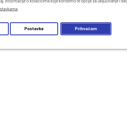
aj. Informacije o kolačićima koje koristimo te opcije za uključivanje i isk
stavkama
.
Postavke
Prihvaćam