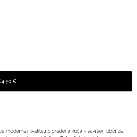
64,50 €
a moderna i kvalitetno građena kuća – savršen izbor za