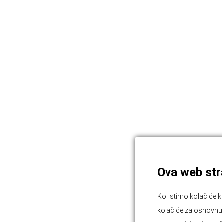
Ova web stra
Koristimo kolačiće k
kolačiće za osnovnu f