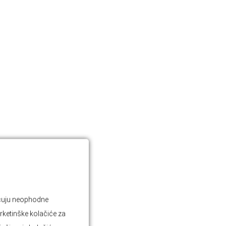
jučuju neophodne
rketinške kolačiće za