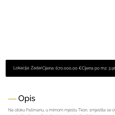
Lokacija: Zadar
Cijena:
670.000,00 €
Cijena po m2:
3.9
Opis
Na otoku Pašmanu, u mirnom mjestu Tkon, smjestila se ov