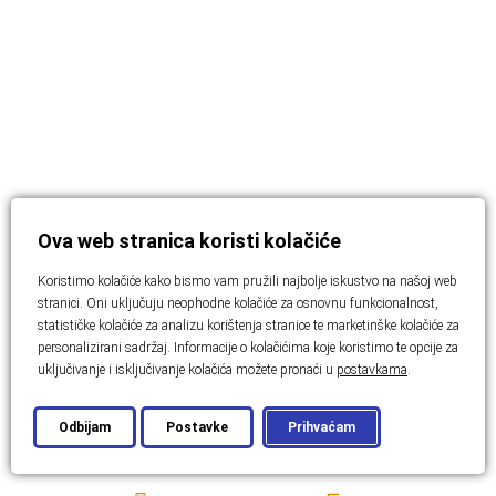
Ova web stranica koristi kolačiće
Koristimo kolačiće kako bismo vam pružili najbolje iskustvo na našoj web
stranici. Oni uključuju neophodne kolačiće za osnovnu funkcionalnost,
statističke kolačiće za analizu korištenja stranice te marketinške kolačiće za
personalizirani sadržaj. Informacije o kolačićima koje koristimo te opcije za
749.000,00
€
uključivanje i isključivanje kolačića možete pronaći u
postavkama
.
KONTAKTIRAJTE AGENTA
Odbijam
Postavke
Prihvaćam
DODAJ U OMILJENE