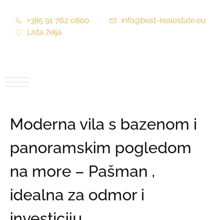
+385 91 762 0800
info@best-realestate.eu
Lista želja
Moderna vila s bazenom i
panoramskim pogledom
na more – Pašman ,
idealna za odmor i
investiciju