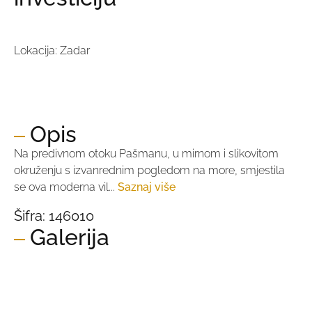
Lokacija: Zadar
Cijena:
749.000,00 €
Cijena po m2:
5.761,54 €
Opis
Na predivnom otoku Pašmanu, u mirnom i slikovitom
okruženju s izvanrednim pogledom na more, smjestila
se ova moderna vil...
Saznaj više
Šifra:
146010
Galerija