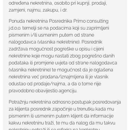
određena nekretnina, osobito pri kupnji, prodaji,
zamjeni, najmu, zakupu, i dr.
Ponuda nekretnina Posrednika Primo consulting
j.d.o.o. temelji se na podacima koji su zaprimljeni
pismenim i/ili usmenim putem od strane
nalogodavca (vlasnika nekretnine). Posrednik
zadržava mogućnost pogreške u opisu i cijeni
nekretnine koje mogu nastati zbog pogrešno danih
podataka ili promjene uvjeta od strane nalogodavca
(vlasnika nekretnine) te mogućnost da je oglašena
nekretnina već prodana/iznajmljena ili je vlasnik
odustao od prodaje/najma, a da o tome nije
pravodobno obavijestio agenciju.
Potražnju nekretnina odnosno postupak posredovanja
za klijenta posrednik započinje u trenutku kada mu
pismenim ili usmenim putem klijent da informacije
kakvu nekretninu traži, te mu da nalog da mu takvu
nekretninu potraži ili se referira na konkretnu