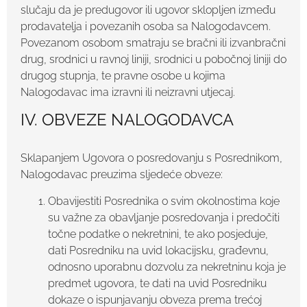
slučaju da je predugovor ili ugovor sklopljen između
prodavatelja i povezanih osoba sa Nalogodavcem.
Povezanom osobom smatraju se bračni ili izvanbračni
drug, srodnici u ravnoj liniji, srodnici u pobočnoj liniji do
drugog stupnja, te pravne osobe u kojima
Nalogodavac ima izravni ili neizravni utjecaj.
IV. OBVEZE NALOGODAVCA
Sklapanjem Ugovora o posredovanju s Posrednikom,
Nalogodavac preuzima sljedeće obveze:
Obavijestiti Posrednika o svim okolnostima koje
su važne za obavljanje posredovanja i predočiti
točne podatke o nekretnini, te ako posjeduje,
dati Posredniku na uvid lokacijsku, građevnu,
odnosno uporabnu dozvolu za nekretninu koja je
predmet ugovora, te dati na uvid Posredniku
dokaze o ispunjavanju obveza prema trećoj