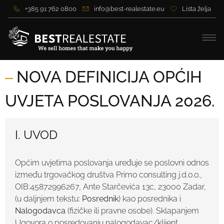
+385 91 762 0800
info@best-realestate.eu
Lista želja
NOVA DEFINICIJA OPĆIH
UVJETA POSLOVANJA 2026.
I. UVOD
Općim uvjetima poslovanja uređuje se poslovni odnos
između trgovačkog društva Primo consulting j.d.o.o.,
OIB:45872996267, Ante Starčevića 13c, 23000 Zadar,
(u daljnjem tekstu:
Posrednik
) kao posrednika i
Nalogodavca
(fizičke ili pravne osobe). Sklapanjem
Ugovora o posredovanju nalogodavac/klijent