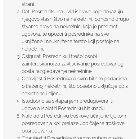
strani.
Dati Posredniku na uvid isprave koje dokazuju
njegovo vlasništvo na nekretnini, odnosno drugo
stvarno pravo na nekretnini koja je predmet
ugovora, te upozoriti posrednika na sve
uknjižene i neuknjižene terete koji postoje na
nekretnini.
Osigurati Posredniku i trećoj osobi
zainteresiranoj za zaključivanje posredovanog
posla razgledavanje nekretnine.
Obavijestiti Posrednika o svim bitnim podacima
o traženoj nekretnini, što posebno uključuje opis
nekretnine i cijenu.
Istodobno sa sklapanjem predugovora ili
ugovora isplatiti Posredniku Naknadu.
Naknaditi Posredniku troškove učinjene tijekom
posredovanja koji prelaze uobičajene troškove
posredovanja.
Obavijestiti Posrednika pisanim putem o svim