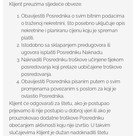
Klijent preuzima sljedeće obveze:
Obavijestiti Posrednika o svim bitnim podacima
o traženoj nekretnini, što posebno uključuje opis
nekretnine i planiranu cijenu koju je spreman
platiti.
Istodobno sa sklapanjem predugovora ili
ugovora isplatiti Posredniku Naknadu.
Naknaditi Posredniku troškove učinjene tijekom
posredovanja koji prelaze uobičajene troškove
posredovanja.
Obavijestiti Posrednika pisanim putem o svim
promjenama povezanim s poslom za koji je
ovlastio Posrednika.
Klijent će odgovarati za štetu, ako je postupao
prijevarno ili nije postupio u dobroj vjeri ili ako je
prouzrokovao dodatne troškove Posredniku
obećanjem aktivnosti koju nije izvršio. U takvim
slučajevima Klijent je dužan nadoknaditi štetu