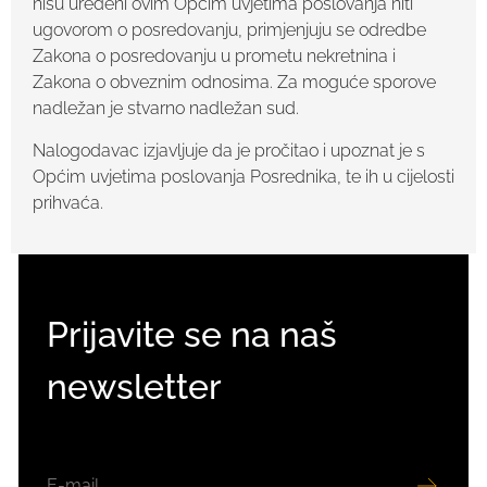
nisu uređeni ovim Općim uvjetima poslovanja niti
ugovorom o posredovanju, primjenjuju se odredbe
Zakona o posredovanju u prometu nekretnina i
Zakona o obveznim odnosima. Za moguće sporove
nadležan je stvarno nadležan sud.
Nalogodavac izjavljuje da je pročitao i upoznat je s
Općim uvjetima poslovanja Posrednika, te ih u cijelosti
prihvaća.
Prijavite se na naš
newsletter
EMAIL