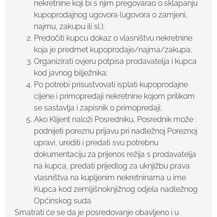
nekretnine koji bi s njim pregovarao o sklapanju
kupoprodajnog ugovora (ugovora o zamjeni,
najmu, zakupu ili sl.);
Predočiti kupcu dokaz o vlasništvu nekretnine
koja je predmet kupoprodaje/najma/zakupa;
Organizirati ovjeru potpisa prodavatelja i kupca
kod javnog bilježnika;
Po potrebi prisustvovati isplati kupoprodajne
cijene i primopredaji nekretnine kojom prilikom
se sastavlja i zapisnik o primopredaji;
Ako Klijent naloži Posredniku, Posrednik može :
podnijeti poreznu prijavu pri nadležnoj Poreznoj
upravi, urediti i predati svu potrebnu
dokumentaciju za prijenos režija s prodavatelja
na kupca, predati prijedlog za uknjižbu prava
vlasništva na kupljenim nekretninama u ime
Kupca kod zemljišnoknjižnog odjela nadležnog
Općinskog suda.
Smatrati će se da je posredovanje obavljeno i u