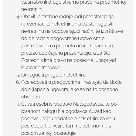
vlasništvo ili drugo stvarno pravo na predmetnoj
nekretnini.
Obaviti potrebne radnje radi predstavljanja
(prezentacije) nekretnine na tržištu, oglasiti
nekretninu na odgovarajući način, te izvršiti sve
druge radnje dogovorene ugovorom o
posredovanju u prometu nekretninama koje
prelaze uobičajenu prezentaciju, a za što
Posrednik ima pravo na posebne, unaprijed
iskazane troškove.
Omogućiti pregled nekretnina.
Posredovati u pregovorima i nastojati da dođe
do sklapanja ugovora, ako se na to posebno
obvezao.
Čuvati osobne podatke Nalogodavca, te po
pisanom nalogu Nalogodavca čuvati kao
poslovnu tajnu podatke o nekretnini za koju
posreduje ili u vezi s tom nekretninom ili s
poslom za koji posreduje.