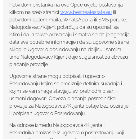
Potvrdom pristanka na ove Opće uvjete poslovanja
klikom na web stranici
www.bestrealestate.eu
ili
potvrdom putem maila, WhatsApp-a ili SMS poruke,
Nalogodavac/Klijent potvrđuju da su upoznati sa
istim i da ih takve prihvaćaju i smatra se da je agencija
dala sve potrebne informacije i da su ugovorne strane
sklopile Ugovor o posredovanju na daljinu i samim
time Nalogodavac/Klijent daje suglasnost za obvezu
plaćanje provizije.
Ugovorne strane mogu potpisati i ugovor o
Posredovanju kojim se preciznije definira suradnja i
kojim se van snage stavljaju svi prethodni pisani i
usmeni dogovori. Obveza plaćanja posredničke
provizije za Nalogodavca/Klijenta ostaje bez obzira je
li potpisan ugovor o Posredovanju.
Na odnose između Nalogodavca/Klijenta i
Posrednika proizašle iz ugovora o posredovanju koji