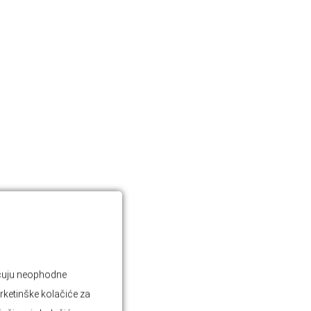
jučuju neophodne
rketinške kolačiće za