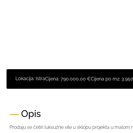
Lokacija: Istra
Cijena:
790.000,00 €
Cijena po m2:
3.95
Opis
Prodaju se četiri luksuzne vile u sklopu projekta u malom