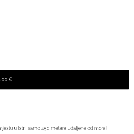
0,00 €
 mjestu u Istri, samo 450 metara udaljene od mora!