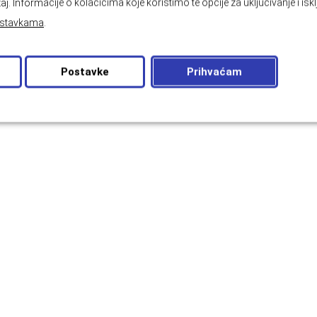
aj. Informacije o kolačićima koje koristimo te opcije za uključivanje i isk
stavkama
.
Postavke
Prihvaćam