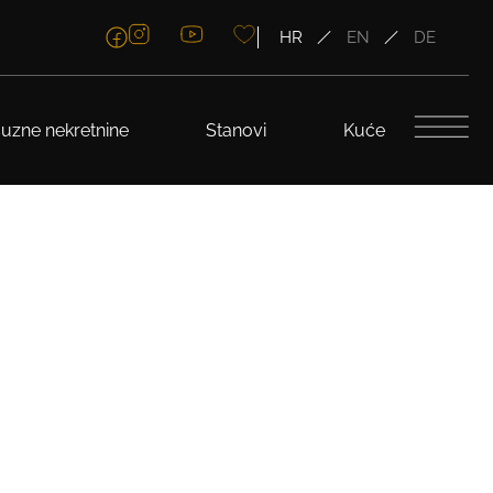
HR
EN
DE
uzne nekretnine
Stanovi
Kuće