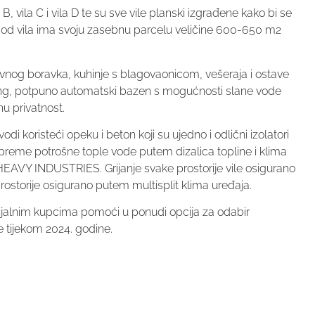
a B, vila C i vila D te su sve vile planski izgrađene kako bi se
ka od vila ima svoju zasebnu parcelu veličine 600-650 m2
evnog boravka, kuhinje s blagovaonicom, vešeraja i ostave
arking, potpuno automatski bazen s mogućnosti slane vode
u privatnost.
di koristeći opeku i beton koji su ujedno i odlični izolatori
 pripreme potrošne tople vode putem dizalica topline i klima
VY INDUSTRIES. Grijanje svake prostorije vile osigurano
ostorije osigurano putem multisplit klima uređaja.
cijalnim kupcima pomoći u ponudi opcija za odabir
je tijekom 2024. godine.