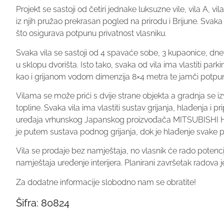
Projekt se sastoji od četiri jednake luksuzne vile, vila A, vil
iz njih pružao prekrasan pogled na prirodu i Brijune. Sva
što osigurava potpunu privatnost vlasniku.
Svaka vila se sastoji od 4 spavaće sobe, 3 kupaonice, dn
u sklopu dvorišta. Isto tako, svaka od vila ima vlastiti p
kao i grijanom vodom dimenzija 8×4 metra te jamči potpun
Vilama se može prići s dvije strane objekta a gradnja se izvo
topline. Svaka vila ima vlastiti sustav grijanja, hlađenja i
uređaja vrhunskog Japanskog proizvođača MITSUBISHI HEA
je putem sustava podnog grijanja, dok je hlađenje svake pr
Vila se prodaje bez namještaja, no vlasnik će rado poten
namještaja uređenje interijera. Planirani završetak radova 
Za dodatne informacije slobodno nam se obratite!
Šifra:
80824