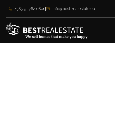
+385 91 762 0800
info@best-realestate.eu
Luksuzne vile u bli
Istri