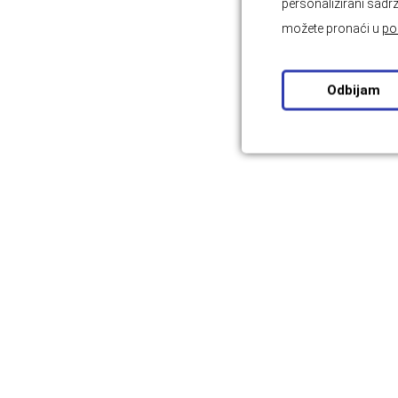
personalizirani sadrž
možete pronaći u
po
Odbijam