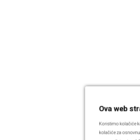
Ova web stra
Koristimo kolačiće k
kolačiće za osnovnu f