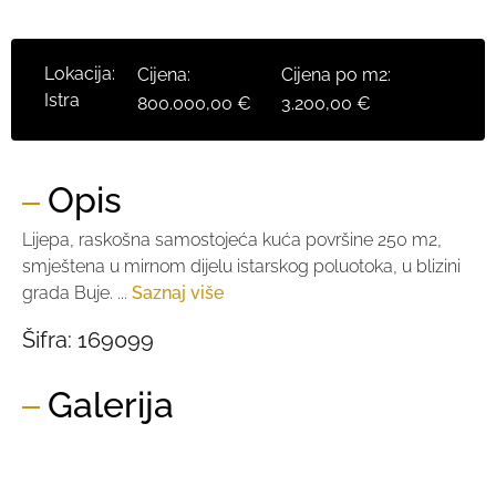
Lokacija:
Cijena:
Cijena po m2:
Istra
800.000,00 €
3.200,00 €
Opis
Lijepa, raskošna samostojeća kuća površine 250 m2,
smještena u mirnom dijelu istarskog poluotoka, u blizini
grada Buje. ...
Saznaj više
Šifra:
169099
Galerija