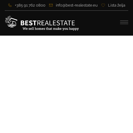
+385 91 762 0800
info@best-realestate.eu
Lista želja
Mediteranska kuća u Istri
sa velikom okučnicom