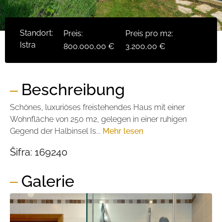
Standort:
Preis:
Preis pro m2:
Istra
800.000,00 €
3.200,00 €
Beschreibung
Schönes, luxuriöses freistehendes Haus mit einer
Wohnfläche von 250 m2, gelegen in einer ruhigen
Gegend der Halbinsel Is...
Mehr lesen
Šifra:
169240
Galerie