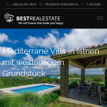
+385 91 762 0800
info@best-realestate.eu
Lista želja
Mediterrane Villa in Istrien
mit weitläufigem
Grundstück