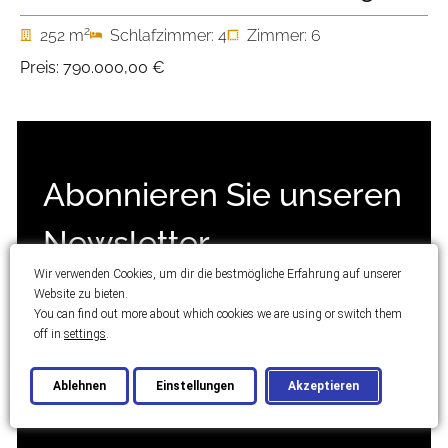
2
252 m
Schlafzimmer: 4
Zimmer: 6
Preis:
790.000,00 €
Abonnieren Sie unseren
Newsletter
Wir verwenden Cookies, um dir die bestmögliche Erfahrung auf unserer
Website zu bieten.
E-
You can find out more about which cookies we are using or switch them
MAIL
off in
settings
.
Ich habe
die Datenschutzbestimmungen
DSGVO-
Ablehnen
Einstellungen
Akzeptieren
gelesen und akzeptiere sie.
EINWILLIGUNG