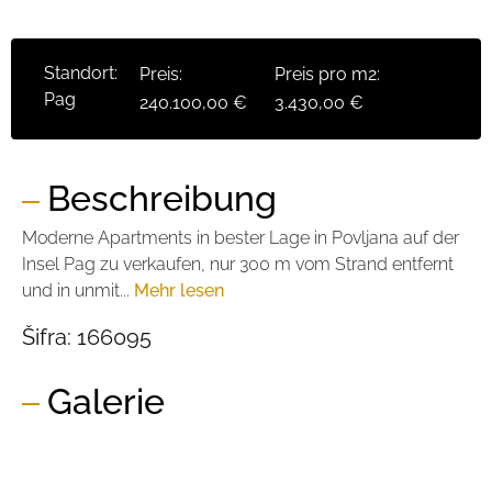
Standort:
Preis:
Preis pro m2:
Pag
240.100,00 €
3.430,00 €
Beschreibung
Moderne Apartments in bester Lage in Povljana auf der
Insel Pag zu verkaufen, nur 300 m vom Strand entfernt
und in unmit...
Mehr lesen
Šifra:
166095
Galerie