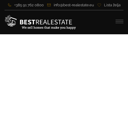
+385 91 762 0800
info@best-realestate.eu
Lista želja
Moderne Apartments auf
der Insel Pag – SOFORT
EINZIEHEN!