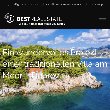
+385 91 762 0800
info@best-realestate.eu
Lista želja
Ein wundervolles Projekt
einer traditionellen Villa am
Meer – Dubrovnik