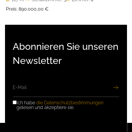
Preis:
890.000,00 €
Abonnieren Sie unseren
Newsletter
E-
MAIL
Ich habe
die Datenschutzbestimmungen
DSGVO-
gelesen und akzeptiere sie.
EINWILLIGUNG