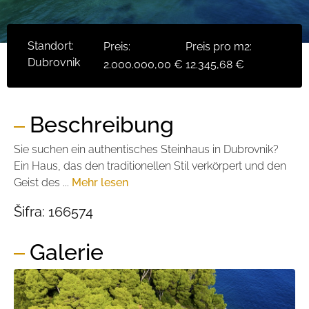
Standort:
Preis:
Preis pro m2:
Dubrovnik
2.000.000,00 €
12.345,68 €
Beschreibung
Sie suchen ein authentisches Steinhaus in Dubrovnik?
Ein Haus, das den traditionellen Stil verkörpert und den
Geist des ...
Mehr lesen
Šifra:
166574
Galerie