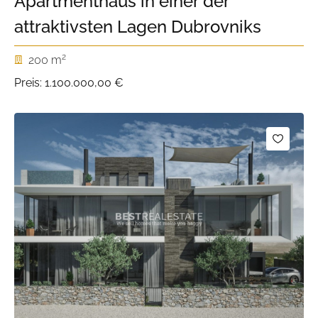
Apartmenthaus in einer der
attraktivsten Lagen Dubrovniks
2
200 m
Preis:
1.100.000,00 €