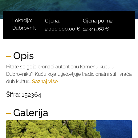
Lokacija:
Cijena:
Cijena po m2:
Dubrovnik
2.000.000,00 €
12.345,68 €
Opis
Pitate se gdje pronaći autentičnu kamenu kuću u
Dubrovniku? Kuću koja utjelovljuje tradicionalni stil i vraća
duh kultur...
Saznaj više
Šifra:
152364
Galerija