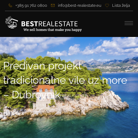
+385 91 762 0800
info@best-realestate.eu
Lista želja
Predivan projekt
tradicionalne vile uz more
– Dubrovnik