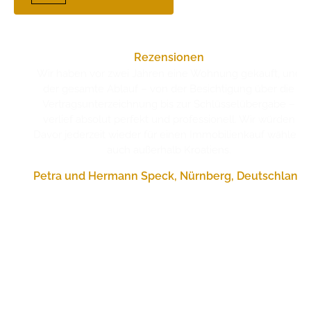
Rezensionen
Wir haben vor zwei Jahren eine Wohnung gekauft, und
der gesamte Ablauf – von der Besichtigung über die
Vertragsunterzeichnung bis zur Schlüsselübergabe –
verlief absolut perfekt und professionell. Wir würden
Davor jederzeit wieder für einen Immobilienkauf wählen,
auch außerhalb Kroatiens.
Petra und Hermann Speck, Nürnberg, Deutschland