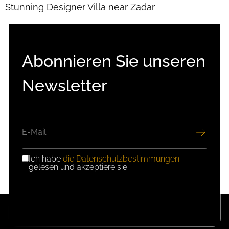
Stunning Designer Villa near Zadar
V
Abonnieren Sie unseren
Newsletter
E-
MAIL
Ich habe
die Datenschutzbestimmungen
DSGVO-
gelesen und akzeptiere sie.
EINWILLIGUNG