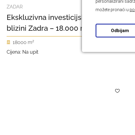
personalizirani sadrž
ZADAR
možete pronaći u
po
Ekskluzivna investicijska prilika u
blizini Zadra – 18.000 m2
Odbijam
2
18000 m
Cijena: Na upit