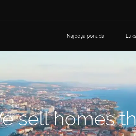
Najbolja ponuda
Luks
e sell homes th