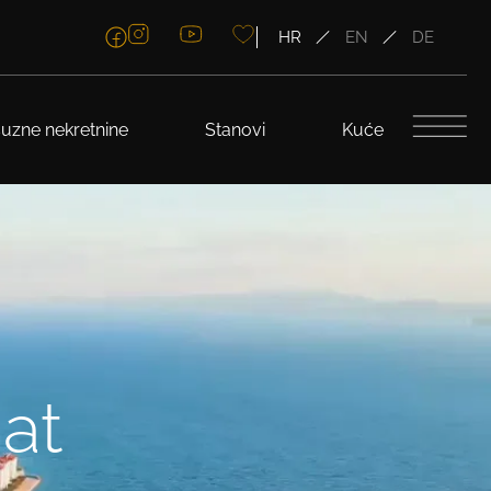
HR
EN
DE
uzne nekretnine
Stanovi
Kuće
at