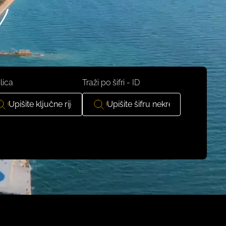
y
lica
Traži po šifri - ID