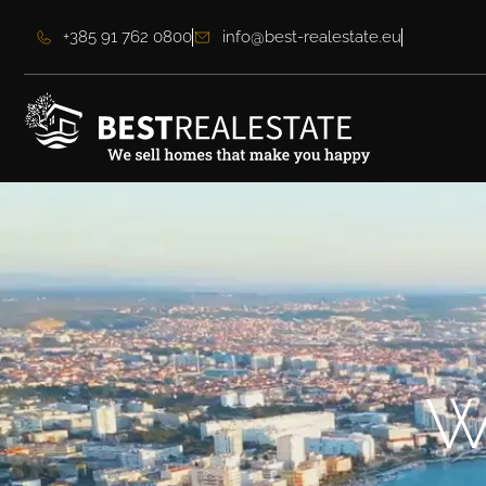
+385 91 762 0800
info@best-realestate.eu
W