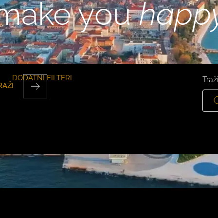
make you
happ
DODATNI FILTERI
Traži
RAŽI