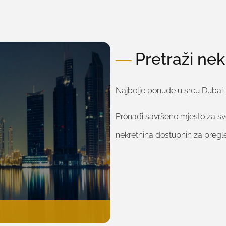
Pretraži ne
Najbolje ponude u srcu Dubai
Pronađi savršeno mjesto za svo
nekretnina dostupnih za pregle