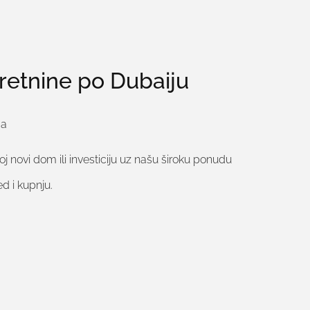
kretnine po Dubaiju
-a
j novi dom ili investiciju uz našu široku ponudu
d i kupnju.