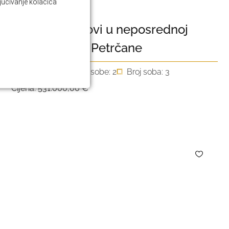
ljučivanje kolačića
ZADAR
Moderni stanovi u neposrednoj
blizini mora – Petrčane
2
112 m
Spavaće sobe: 2
Broj soba: 3
Cijena:
531.000,00 €