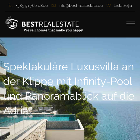
+385 91 762 0800
info@best-realestate.eu
Lista želja
Spektakuläre Luxusvilla an
der Klippe mit Infinity-Pool
und Panoramablick auf die
Adria