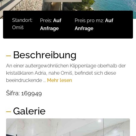
Standort:
Preis:
Auf
Preis pro m2:
Auf
Omiš
Anfrage
Anfrage
Beschreibung
An einer außergewöhnlichen Klippenlage oberhalb der
kristallklaren Adria, nahe Omiš, befindet sich diese
beeindruckende ...
Mehr lesen
Šifra:
169949
Galerie