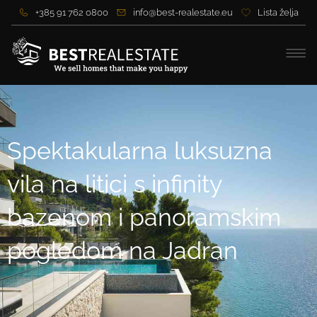
+385 91 762 0800
info@best-realestate.eu
Lista želja
Spektakularna luksuzna
vila na litici s infinity
bazenom i panoramskim
pogledom na Jadran