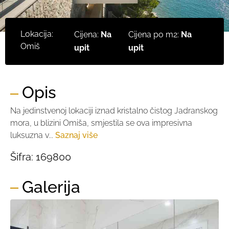
Lokacija:
Cijena:
Na
Cijena po m2:
Na
Omiš
upit
upit
Opis
Na jedinstvenoj lokaciji iznad kristalno čistog Jadranskog
mora, u blizini Omiša, smjestila se ova impresivna
luksuzna v...
Saznaj više
Šifra:
169800
Galerija