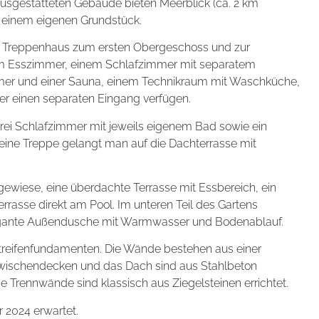
 ausgestatteten Gebäude bieten Meerblick (ca. 2 km
auf einem eigenen Grundstück.
m Treppenhaus zum ersten Obergeschoss und zur
m Esszimmer, einem Schlafzimmer mit separatem
mmer und einer Sauna, einem Technikraum mit Waschküche,
ber einen separaten Eingang verfügen.
 drei Schlafzimmer mit jeweils eigenem Bad sowie ein
 eine Treppe gelangt man auf die Dachterrasse mit
ewiese, eine überdachte Terrasse mit Essbereich, ein
rasse direkt am Pool. Im unteren Teil des Gartens
elegante Außendusche mit Warmwasser und Bodenablauf.
treifenfundamenten. Die Wände bestehen aus einer
wischendecken und das Dach sind aus Stahlbeton
Die Trennwände sind klassisch aus Ziegelsteinen errichtet.
r 2024 erwartet.