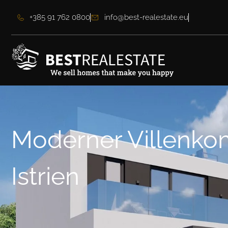
+385 91 762 0800
info@best-realestate.eu
Moderner Villenko
Istrien