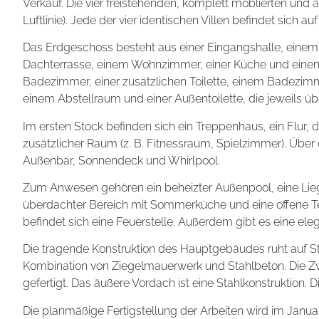
Verkauf. Die vier freistehenden, komplett möblierten und
Luftlinie). Jede der vier identischen Villen befindet sich 
Das Erdgeschoss besteht aus einer Eingangshalle, eine
Dachterrasse, einem Wohnzimmer, einer Küche und eine
Badezimmer, einer zusätzlichen Toilette, einem Badezi
einem Abstellraum und einer Außentoilette, die jeweils ü
Im ersten Stock befinden sich ein Treppenhaus, ein Flur,
zusätzlicher Raum (z. B. Fitnessraum, Spielzimmer). Über
Außenbar, Sonnendeck und Whirlpool.
Zum Anwesen gehören ein beheizter Außenpool, eine Lieg
überdachter Bereich mit Sommerküche und eine offene Ter
befindet sich eine Feuerstelle. Außerdem gibt es eine 
Die tragende Konstruktion des Hauptgebäudes ruht auf S
Kombination von Ziegelmauerwerk und Stahlbeton. Die Z
gefertigt. Das äußere Vordach ist eine Stahlkonstruktion. 
Die planmäßige Fertigstellung der Arbeiten wird im Janua