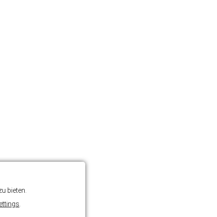
u bieten.
ettings
.