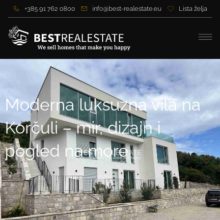
+385 91 762 0800
info@best-realestate.eu
Lista želja
Moderna luksuzna vila na
Korčuli – mir, dizajn i
pogled na more