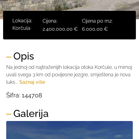
Lokacija:
Cijena:
Cijena po m2:
Korčula
2.400.000,00 €
6.000,00 €
Opis
Na jednoj od najtraženijih lokacija otoka Korčule, u mirnoj
uvali svega 3 km od povijesne jezgre, smještena je nova
luks...
Saznaj više
Šifra:
144708
Galerija