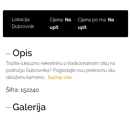
Lokacija:
Cijena:
Na
Cijena po m2:
Na
Dubrovnik
upit
upit
Opis
Tražite luksuznu nekretninu u tradicionalnom stilu na
području Dubrovnika? Pogledajte ovu prekrasnu vilu
obloženu kameno...
Saznaj više
Šifra:
152240
Galerija