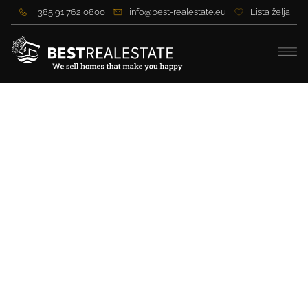
+385 91 762 0800
info@best-realestate.eu
Lista želja
18. Century Luxurious
Heritage House – Cavtat,
Dubrovnik