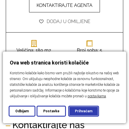
KONTAKTIRAJTE AGENTA
DODAJ U OMILJENE
Veličina: 180 m2
Broj soba: 5
Ova web stranica koristi kolačiće
Kupaonice: 5
Spavaće sobe: 4
Koristimo kolačiće kako bismo vam pružili najbolje iskustvo na našoj web
stranici. Oni uključuju neophodne kolačiće za osnovnu funkcionalnost,
statističke kolačiće za analizu korištenja stranice te marketinške kolačiće za
Veličina zemljišta:
personalizirani sadržaj. Informacije o kolačićima koje koristimo te opcije za
uključivanje i isključivanje kolačića možete pronaći u
postavkama
.
221 m2
Odbijam
Postavke
Prihvaćam
Kontaktirajte nas