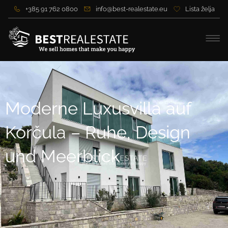
+385 91 762 0800
info@best-realestate.eu
Lista želja
Moderne Luxusvilla auf
Korčula – Ruhe, Design
und Meerblick