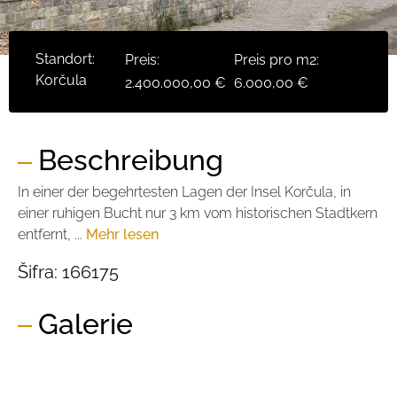
Standort:
Preis:
Preis pro m2:
Korčula
2.400.000,00 €
6.000,00 €
Beschreibung
In einer der begehrtesten Lagen der Insel Korčula, in
einer ruhigen Bucht nur 3 km vom historischen Stadtkern
entfernt, ...
Mehr lesen
Šifra:
166175
Galerie