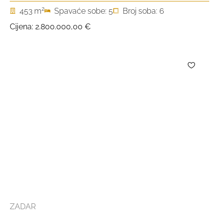
2
453 m
Spavaće sobe: 5
Broj soba: 6
Cijena:
2.800.000,00 €
ZADAR