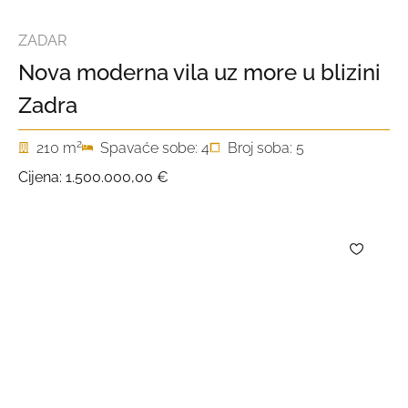
ZADAR
Nova moderna vila uz more u blizini
Zadra
2
210 m
Spavaće sobe: 4
Broj soba: 5
Cijena:
1.500.000,00 €