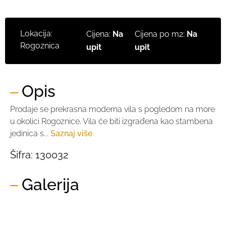
Lokacija:
Cijena:
Na
Cijena po m2:
Na
Rogoznica
upit
upit
Opis
Prodaje se prekrasna moderna vila s pogledom na more
u okolici Rogoznice. Vila će biti izgrađena kao stambena
jedinica s...
Saznaj više
Šifra:
130032
Galerija