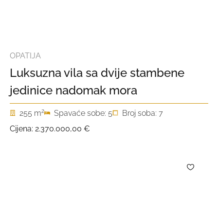
OPATIJA
Luksuzna vila sa dvije stambene
jedinice nadomak mora
2
255 m
Spavaće sobe: 5
Broj soba: 7
Cijena:
2.370.000,00 €