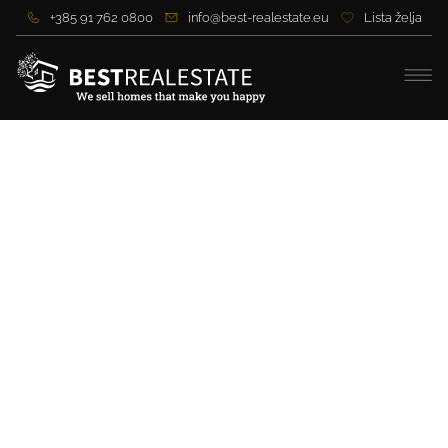
+385 91 762 0800
info@best-realestate.eu
Lista želja
Luksuzna vila u blizini mora
nedaleko od Rogoznice