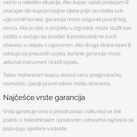
važno u nekoliko situacija. Ako kupac uplati predujam ili
značajan dio kupoprodajne cijene prije završetka svih
ugovornih koraka, garancija može osigurati povrat tog
novca. Ako je riječ o projektu u izgradnji, može služiti kao
zaštita u slučaju da izvođač ili prodavatelj ne izvrši
obavezu u skladu s ugovorom. Ako druga strana kasni ili
odstupi od preuzetih uvjeta, korisnik garancije može
aktivirati instrument i tražiti isplatu.
Takav mehanizam kupcu donosi veću pregovaračku
ravnotežu i jasniji pravni odnos među stranama.
Najčešće vrste garancija
Vrsta garancije ovisi o prirodi posla i riziku koji se želi
pokriti. U nekretninskim i poslovnim odnosima najčešće se
pojavljuju sljedeće varijante.