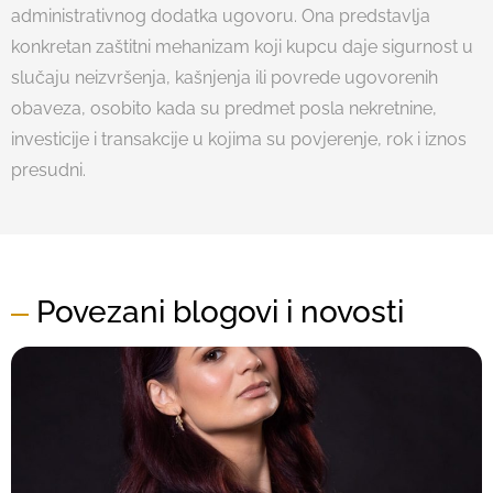
administrativnog dodatka ugovoru. Ona predstavlja
konkretan zaštitni mehanizam koji kupcu daje sigurnost u
slučaju neizvršenja, kašnjenja ili povrede ugovorenih
obaveza, osobito kada su predmet posla nekretnine,
investicije i transakcije u kojima su povjerenje, rok i iznos
presudni.
Povezani blogovi i novosti