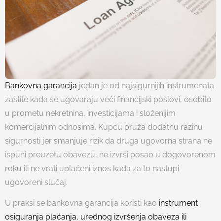
Bankovna garancija
jedan je od najsigurnijih instrumenata
zaštite kada se ugovaraju veći financijski poslovi, osobito
u prometu nekretnina, investicijama i složenijim
komercijalnim odnosima. Kupcu pruža dodatnu razinu
sigurnosti jer smanjuje rizik da druga ugovorna strana ne
ispuni preuzetu obavezu, ne izvrši posao u dogovorenom
roku ili ne vrati uplaćeni iznos kada za to nastupi
ugovoreni slučaj.
U praksi se bankovna garancija koristi kao
instrument
osiguranja plaćanja, urednog izvršenja obaveza ili