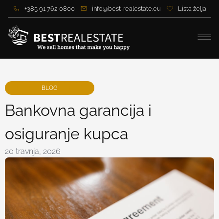
+385 91 762 0800
info@best-realestate.eu
Lista želja
BLOG
Bankovna garancija i
osiguranje kupca
20 travnja, 2026