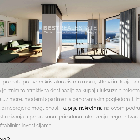
 poznata po svom kristalno čistom moru, slikovitim krajobra
a je iznimno atraktivna destinacija za kupnju luksuznih nekretn
vilu uz more, moderni apartman s panoramskim pogledom ili in
 nudi nebrojene mogućnosti.
Kupnja nekretnina
na ovom podru
 uživanja u prekrasnom prirodnom okruženju nego i otvara
itabilnim investicijama.
an?