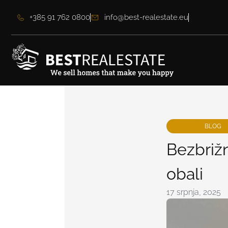
+385 91 762 0800
info@best-realestate.eu
BLOG
Bezbrižn
obali
17 srpnja, 2025