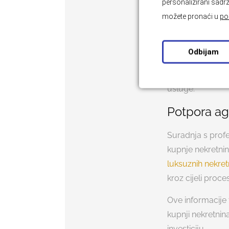
penthouse na top
personalizirani sadrž
luksuz s profita
možete pronaći u
po
Marina i hot
Odbijam
Investicije u ma
samo da privlače
usluge.
Potpora ag
Suradnja s prof
kupnje nekretni
luksuznih nekret
kroz cijeli proc
Ove informacije
kupnji nekretnin
investiciju.