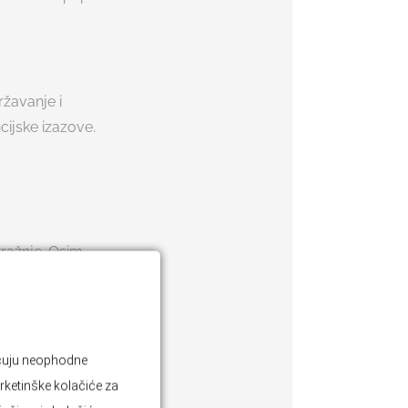
ržavanje i
cijske izazove.
tražnje. Osim
stičke sezone,
jučuju neophodne
 primjer,
rketinške kolačiće za