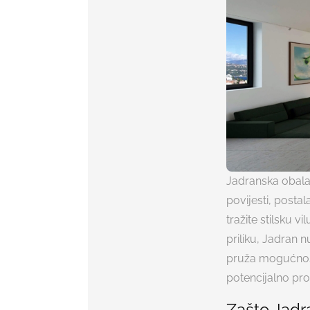
Jadranska obala,
povijesti, postal
tražite stilsku 
priliku, Jadran
pruža mogućnost
potencijalno prof
Zašto Jadr