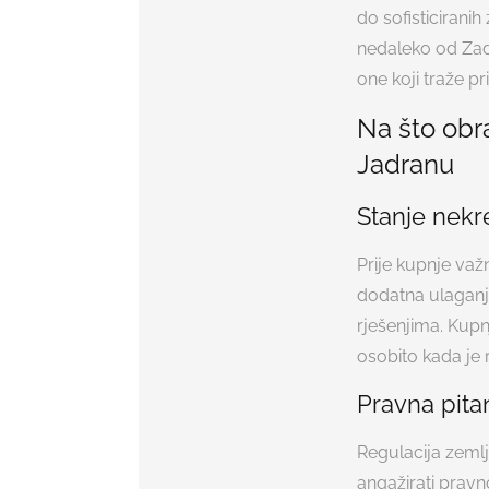
do sofisticiran
nedaleko od Zadr
one koji traže pr
Na što obra
Jadranu
Stanje nekr
Prije kupnje važn
dodatna ulaganj
rješenjima. Kupn
osobito kada je 
Pravna pita
Regulacija zemlj
angažirati pravno