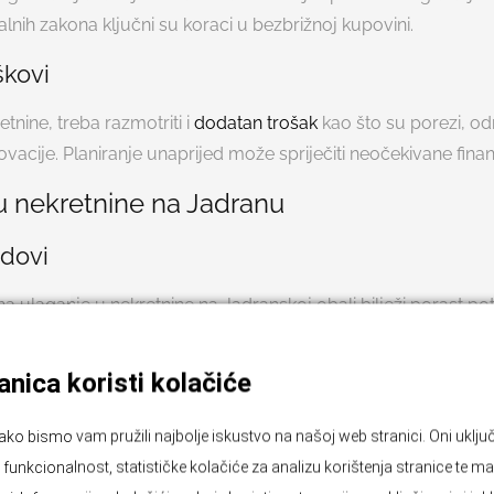
alnih zakona ključni su koraci u bezbrižnoj kupovini.
škovi
tnine, treba razmotriti i
dodatan trošak
kao što su porezi, od
ovacije. Planiranje unaprijed može spriječiti neočekivane finan
 u nekretnine na Jadranu
ndovi
na ulaganje u nekretnine na Jadranskoj obali bilježi porast po
, mnogi kupci traže nekretnine za iznajmljivanje tijekom turi
va dodatni prihod.
nica koristi kolačiće
suznih investicija
ako bismo vam pružili najbolje iskustvo na našoj web stranici. Oni ukl
larnijih izbora su ekskluzivne vile i penthouse apartmani. Na
unkcionalnost, statističke kolačiće za analizu korištenja stranice te ma