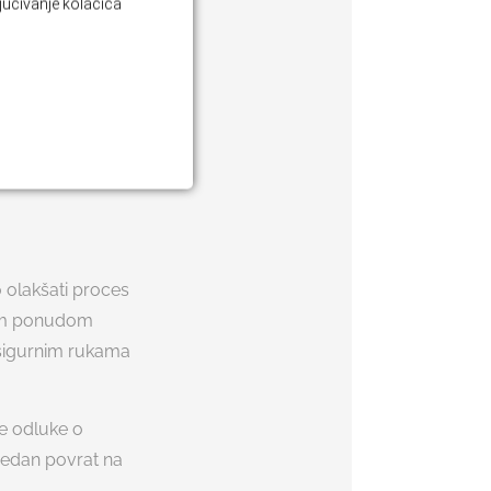
 koji žele spojiti
ljučivanje kolačića
ve nekretnine ne
 najam i dodatne
 olakšati proces
tom ponudom
 sigurnim rukama
e odluke o
redan povrat na