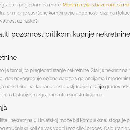
ih zgrada s pogledom na more.
Moderna vila s bazenom na mirn
a primjer je savršene kombinacije udobnosti, dizajna i lokaci
ivatnost uz raskoš.
titi pozornost prilikom kupnje nekretnin
etnine
o je temeljito pregledati stanje nekretnine. Starije nekretnine
a, dok novogradnje obično dolaze s garancijama i modernim
ja nekretnine na Jadranu često uključuje i
pitanje
građevinski
riječ o historijskim zgradama ili rekonstrukcijama.
nja
išta i nekretnina u Hrvatskoj može biti kompleksna, stoga je 
g stručnjaka koji će vas voditi kroz cijeli proces. Osiguranje 