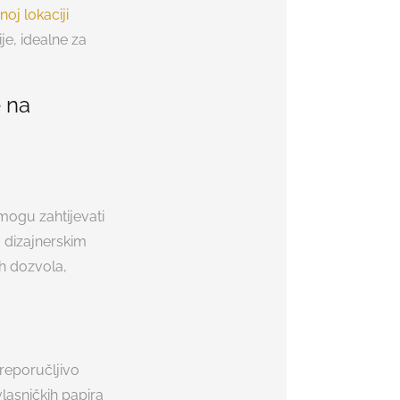
oj lokaciji
je, idealne za
e na
 mogu zahtijevati
 dizajnerskim
h dozvola,
preporučljivo
vlasničkih papira