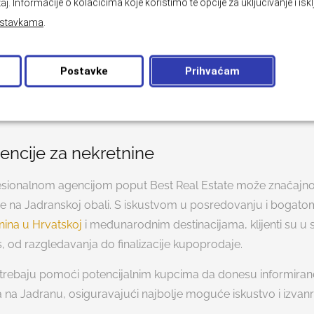
 lokaciji u Zadru
može biti savršena investicijska prilika za one
aj. Informacije o kolačićima koje koristimo te opcije za uključivanje i isk
bilnošću.
stavkama
.
eli
Postavke
Prihvaćam
rine i manje hotele također predstavljaju unosnu priliku. Ovak
 turiste već pružaju dugi niz godina povrat na ulaganje kroz
encije za nekretnine
esionalnom agencijom poput Best Real Estate može značajno
ne na Jadranskoj obali. S iskustvom u posredovanju i boga
nina u Hrvatskoj
i međunarodnim destinacijama, klijenti su u
es, od razgledavanja do finalizacije kupoprodaje.
 trebaju pomoći potencijalnim kupcima da donesu informiran
a na Jadranu, osiguravajući najbolje moguće iskustvo i izvan