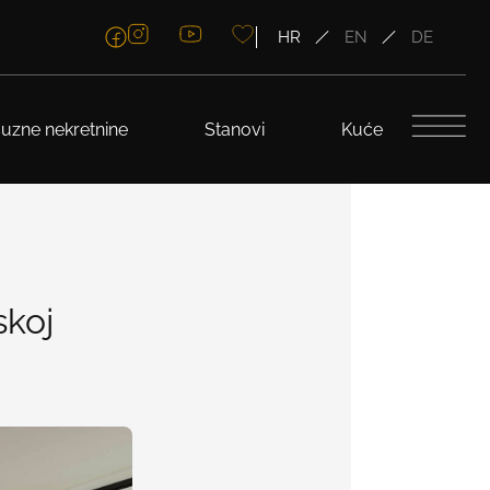
HR
EN
DE
uzne nekretnine
Stanovi
Kuće
skoj