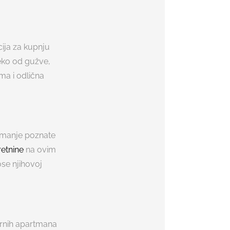
cija za kupnju
leko od gužve,
ma i odlična
k manje poznate
etnine
na ovim
se njihovoj
ernih apartmana