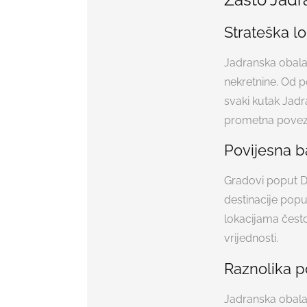
Strateška lo
Jadranska obala 
nekretnine. Od p
svaki kutak Jadr
prometna poveza
Povijesna ba
Gradovi poput D
destinacije popu
lokacijama čest
vrijednosti.
Raznolika 
Jadranska obala 