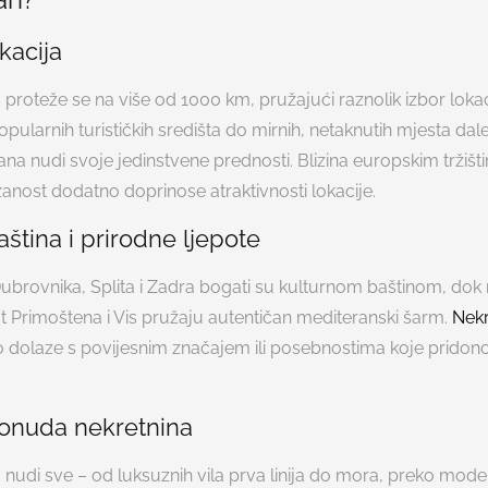
kacija
proteže se na više od 1000 km, pružajući raznolik izbor loka
opularnih turističkih središta do mirnih, netaknutih mjesta da
ana nudi svoje jedinstvene prednosti. Blizina europskim tržišti
nost dodatno doprinose atraktivnosti lokacije.
ština i prirodne ljepote
ubrovnika, Splita i Zadra bogati su kulturnom baštinom, do
t Primoštena i Vis pružaju autentičan mediteranski šarm.
Nekr
o dolaze s povijesnim značajem ili posebnostima koje pridono
ponuda nekretnina
nudi sve – od luksuznih vila prva linija do mora, preko mod