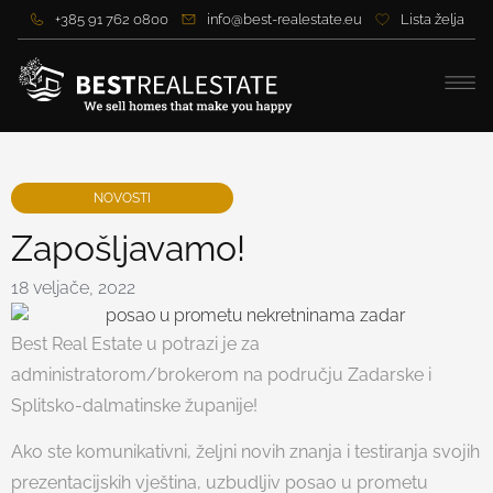
+385 91 762 0800
info@best-realestate.eu
Lista želja
NOVOSTI
Zapošljavamo!
18 veljače, 2022
Best Real Estate u potrazi je za
administratorom/brokerom na području Zadarske i
Splitsko-dalmatinske županije!
Ako ste komunikativni, željni novih znanja i testiranja svojih
prezentacijskih vještina, uzbudljiv posao u prometu