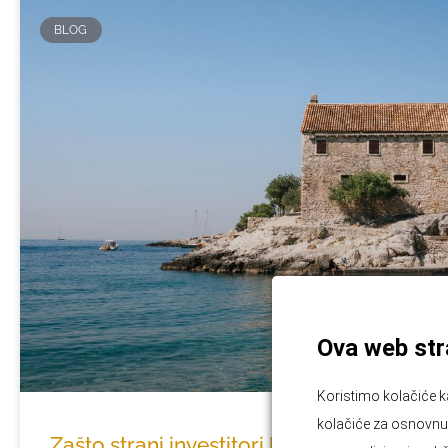
BLOG
Ova web stra
Koristimo kolačiće k
kolačiće za osnovnu f
Zašto strani investitori kupuju vile u Hrva