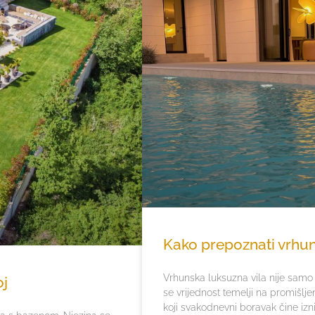
Kako prepoznati vrhun
Vrhunska luksuzna vila nije samo 
oj
se vrijednost temelji na promišljeno
koji svakodnevni boravak čine iz