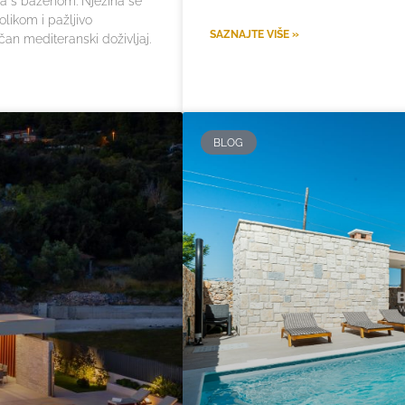
ća s bazenom. Njezina se
olikom i pažljivo
SAZNAJTE VIŠE »
čan mediteranski doživljaj.
BLOG