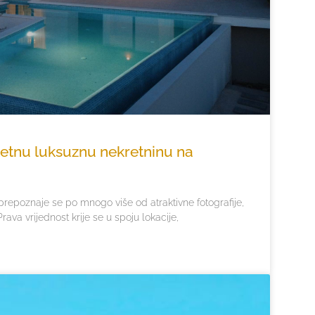
tetnu luksuznu nekretninu na
repoznaje se po mnogo više od atraktivne fotografije,
rava vrijednost krije se u spoju lokacije,