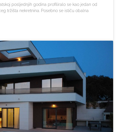
atskoj posljednjih godina profiliralo se kao jedan od
g tržišta nekretnina. Posebno se ističu obalna