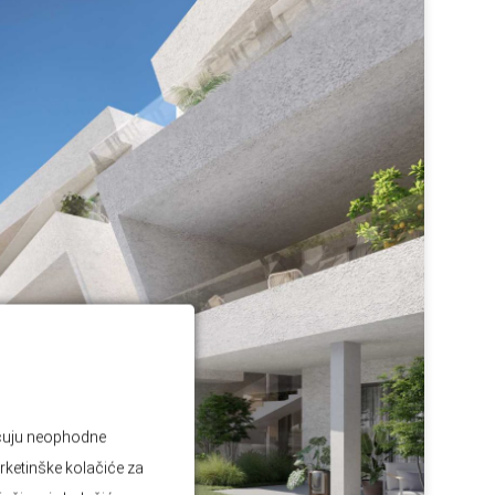
jučuju neophodne
rketinške kolačiće za