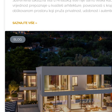
Suvremena luksuzna vila u Hrvatskoj više nije samo velika ku
vrijednost prepoznaje u kvaliteti arhitekture, povezanosti s kraj
oblikovanom prostoru koji pruža privatnost, udobnost i autenti
SAZNAJTE VIŠE »
BLOG