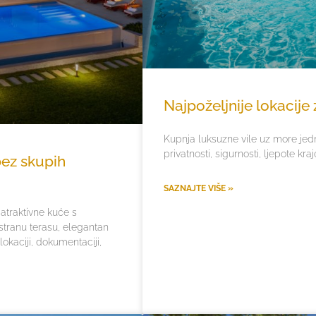
Najpoželjnije lokacije
Kupnja luksuzne vile uz more jedn
privatnosti, sigurnosti, ljepote kra
bez skupih
SAZNAJTE VIŠE »
atraktivne kuće s
tranu terasu, elegantan
 lokaciji, dokumentaciji,