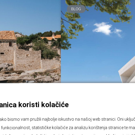
BLOG
nica koristi kolačiće
ako bismo vam pružili najbolje iskustvo na našoj web stranici. Oni ukl
unkcionalnost, statističke kolačiće za analizu korištenja stranice te ma
tskoj