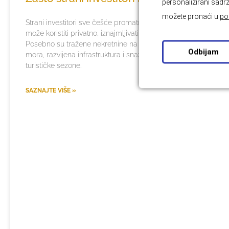
personalizirani sadrž
možete pronaći u
po
Strani investitori sve češće promatraju Hrvatsku kao tržište na
može koristiti privatno, iznajmljivati turistima i dugoročno čuvat
Posebno su tražene nekretnine na Jadranu, gdje se spajaju atra
Odbijam
mora, razvijena infrastruktura i snažna potražnja za kvalitetn
turističke sezone.
SAZNAJTE VIŠE »