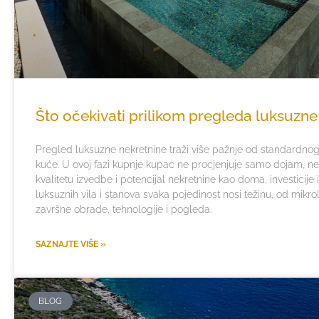
Što očekivati prilikom pregleda luksuzne
Pregled luksuzne nekretnine traži više pažnje od standardnog 
kuće. U ovoj fazi kupnje kupac ne procjenjuje samo dojam, neg
kvalitetu izvedbe i potencijal nekretnine kao doma, investicije 
luksuznih vila i stanova svaka pojedinost nosi težinu, od mikrol
završne obrade, tehnologije i pogleda.
SAZNAJTE VIŠE »
BLOG