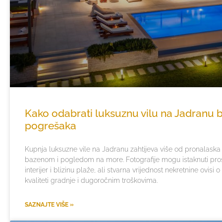
Kako odabrati luksuznu vilu na Jadranu 
pogrešaka
Kupnja luksuzne vile na Jadranu zahtijeva više od pronalaska 
bazenom i pogledom na more. Fotografije mogu istaknuti pros
interijer i blizinu plaže, ali stvarna vrijednost nekretnine ovisi o
kvaliteti gradnje i dugoročnim troškovima.
SAZNAJTE VIŠE »