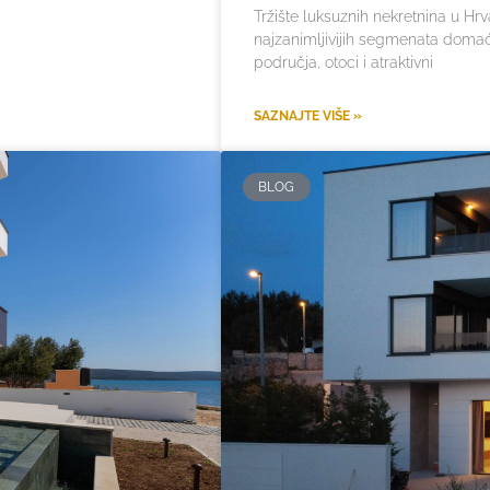
Tržište luksuznih nekretnina u Hrv
najzanimljivijih segmenata domaće
područja, otoci i atraktivni
SAZNAJTE VIŠE »
BLOG