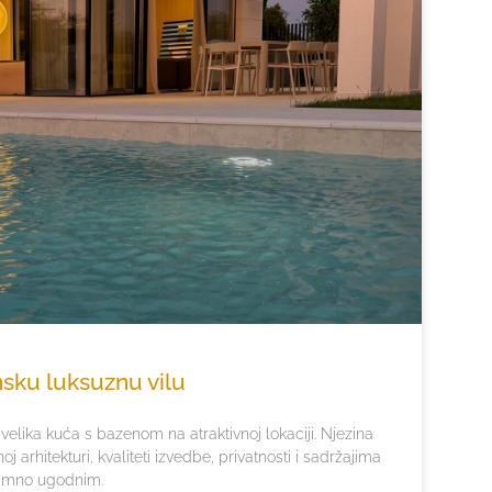
sku luksuznu vilu
velika kuća s bazenom na atraktivnoj lokaciji. Njezina
j arhitekturi, kvaliteti izvedbe, privatnosti i sadržajima
nimno ugodnim.