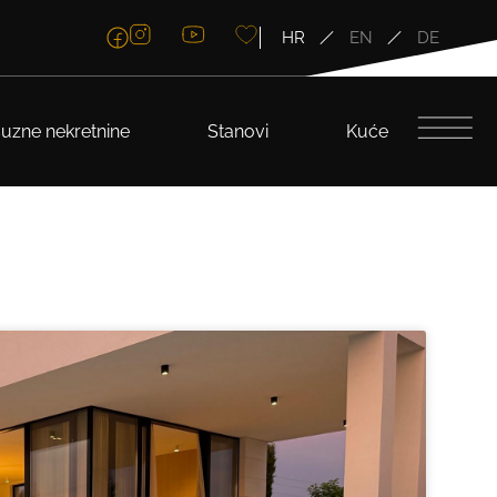
HR
EN
DE
uzne nekretnine
Stanovi
Kuće