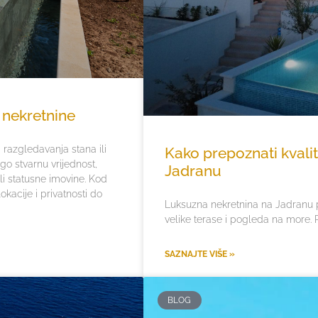
 nekretnine
razgledavanja stana ili
Kako prepoznati kvali
o stvarnu vrijednost,
Jadranu
ili statusne imovine. Kod
okacije i privatnosti do
Luksuzna nekretnina na Jadranu p
velike terase i pogleda na more. P
SAZNAJTE VIŠE »
BLOG