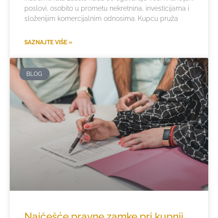
poslovi, osobito u prometu nekretnina, investicijama i
složenijim komercijalnim odnosima. Kupcu pruža
SAZNAJTE VIŠE »
BLOG
Najčešće pravne zamke pri kupnji