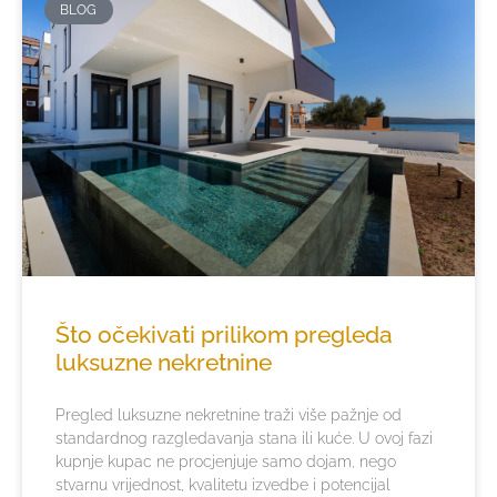
BLOG
Što očekivati prilikom pregleda
luksuzne nekretnine
Pregled luksuzne nekretnine traži više pažnje od
standardnog razgledavanja stana ili kuće. U ovoj fazi
kupnje kupac ne procjenjuje samo dojam, nego
stvarnu vrijednost, kvalitetu izvedbe i potencijal