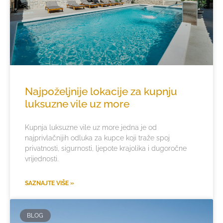
Najpoželjnije lokacije za kupnju
luksuzne vile uz more
Kupnja luksuzne vile uz more jedna je od
najprivlačnijih odluka za kupce koji traže spoj
privatnosti, sigurnosti, ljepote krajolika i dugoročne
vrijednosti.
SAZNAJTE VIŠE »
BLOG