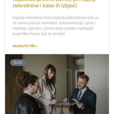
nekretnine i kako ih izbjeći
Kupnja nekretnine često izgleda jednostavno dok se
ne otvore pitanja vlasništva, dokumentacije, upisa i
sadržaja ugovora. Upravo tada nastaju najskuplje
pogreške. Kupac koji ne provjeri
SAZNAJTE VIŠE »
BLOG