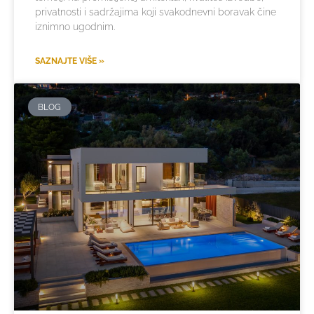
privatnosti i sadržajima koji svakodnevni boravak čine
iznimno ugodnim.
SAZNAJTE VIŠE »
BLOG