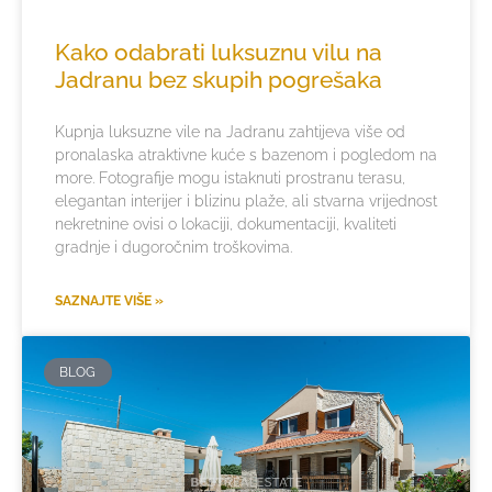
Kako odabrati luksuznu vilu na
Jadranu bez skupih pogrešaka
Kupnja luksuzne vile na Jadranu zahtijeva više od
pronalaska atraktivne kuće s bazenom i pogledom na
more. Fotografije mogu istaknuti prostranu terasu,
elegantan interijer i blizinu plaže, ali stvarna vrijednost
nekretnine ovisi o lokaciji, dokumentaciji, kvaliteti
gradnje i dugoročnim troškovima.
SAZNAJTE VIŠE »
BLOG