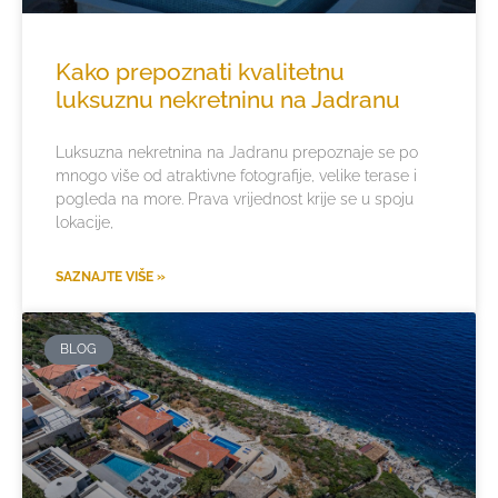
Kako prepoznati kvalitetnu
luksuznu nekretninu na Jadranu
Luksuzna nekretnina na Jadranu prepoznaje se po
mnogo više od atraktivne fotografije, velike terase i
pogleda na more. Prava vrijednost krije se u spoju
lokacije,
SAZNAJTE VIŠE »
BLOG