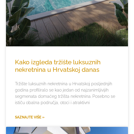
Kako izgleda tržište luksuznih
nekretnina u Hrvatskoj danas
Tržište luksuznih nekretnina u Hrvatskoj posljednjih
godina profiliralo se kao jedan od najzanimljivijih
segmenata domaćeg tržišta nekretnina. Posebno se
ističu obalna područja, otoci i atraktivni
SAZNAJTE VIŠE »