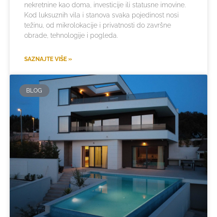
nekretnine kao doma, investicije ili statusne imovine.
Kod luksuznih vila i stanova svaka pojedinost nosi
težinu, od mikrolokacije i privatnosti do završne
obrade, tehnologije i pogleda.
SAZNAJTE VIŠE »
BLOG