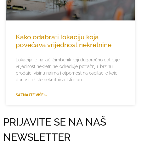
Kako odabrati lokaciju koja
povećava vrijednost nekretnine
Lokacija je najjači čimbenik koji dugoročno oblikuje
vrijednost nekretnine: određuje potražnju, brzinu
prodaje, visinu najma i otpornost na oscilacije koje
donosi tržište nekretnina. Isti stan
SAZNAJTE VIŠE »
PRIJAVITE SE NA NAŠ
NEWSLETTER