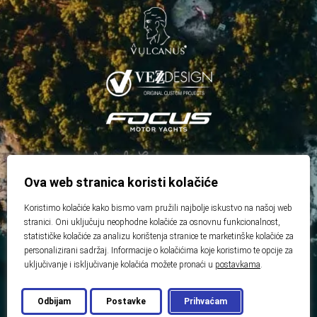
Ova web stranica koristi kolačiće
Koristimo kolačiće kako bismo vam pružili najbolje iskustvo na našoj web
stranici. Oni uključuju neophodne kolačiće za osnovnu funkcionalnost,
statističke kolačiće za analizu korištenja stranice te marketinške kolačiće za
personalizirani sadržaj. Informacije o kolačićima koje koristimo te opcije za
uključivanje i isključivanje kolačića možete pronaći u
postavkama
.
Odbijam
Postavke
Prihvaćam
© 2026 Best Real Estate
Developed by