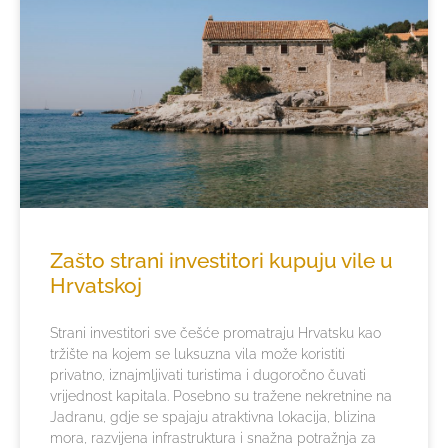
Zašto strani investitori kupuju vile u
Hrvatskoj
Strani investitori sve češće promatraju Hrvatsku kao
tržište na kojem se luksuzna vila može koristiti
privatno, iznajmljivati turistima i dugoročno čuvati
vrijednost kapitala. Posebno su tražene nekretnine na
Jadranu, gdje se spajaju atraktivna lokacija, blizina
mora, razvijena infrastruktura i snažna potražnja za