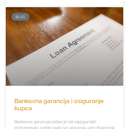
BLOG
Bankovna garancija i osiguranje
kupca
Bankovna garancija jedan je od najsigurnijih
instrumenata zaštite kada se ugovaraju veći financijski