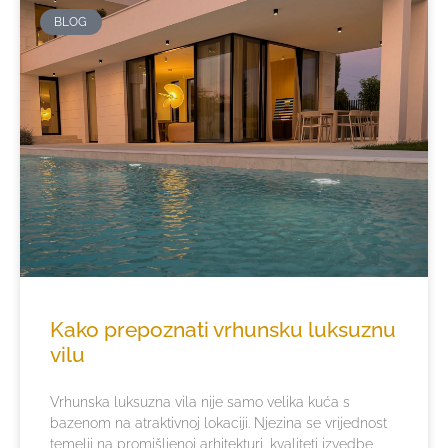
BLOG
Kako prepoznati vrhunsku luksuznu
vilu
Vrhunska luksuzna vila nije samo velika kuća s
bazenom na atraktivnoj lokaciji. Njezina se vrijednost
temelji na promišljenoj arhitekturi, kvaliteti izvedbe,