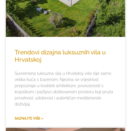
Trendovi dizajna luksuznih vila u
Hrvatskoj
Suvremena luksuzna vila u Hrvatskoj više nije samo
velika kuća s bazenom. Njezina se vrijednost
prepoznaje u kvaliteti arhitekture, povezanosti s
krajolikom i pažljivo oblikovanom prostoru koji pruža
privatnost, udobnost i autentičan mediteranski
doživljaj.
SAZNAJTE VIŠE »