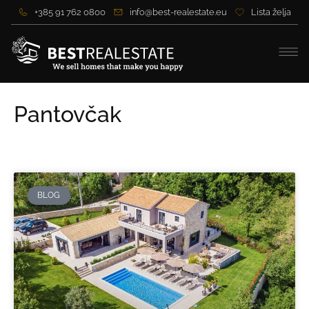
+385 91 762 0800
info@best-realestate.eu
Lista želja
Pantovčak
BLOG