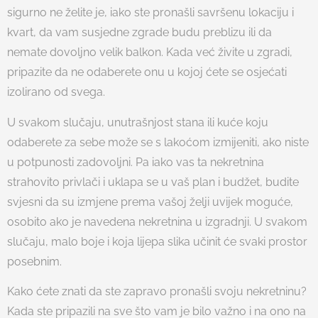
sigurno ne želite je, iako ste pronašli savršenu lokaciju i
kvart, da vam susjedne zgrade budu preblizu ili da
nemate dovoljno velik balkon. Kada već živite u zgradi,
pripazite da ne odaberete onu u kojoj ćete se osjećati
izolirano od svega.
U svakom slučaju, unutrašnjost stana ili kuće koju
odaberete za sebe može se s lakoćom izmijeniti, ako niste
u potpunosti zadovoljni. Pa iako vas ta nekretnina
strahovito privlači i uklapa se u vaš plan i budžet, budite
svjesni da su izmjene prema vašoj želji uvijek moguće,
osobito ako je navedena nekretnina u izgradnji. U svakom
slučaju, malo boje i koja lijepa slika učinit će svaki prostor
posebnim.
Kako ćete znati da ste zapravo pronašli svoju nekretninu?
Kada ste pripazili na sve što vam je bilo važno i na ono na