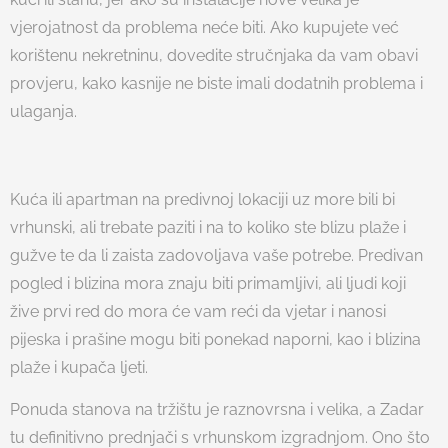
vjerojatnost da problema neće biti. Ako kupujete već
korištenu nekretninu, dovedite stručnjaka da vam obavi
provjeru, kako kasnije ne biste imali dodatnih problema i
ulaganja.
Kuća ili apartman na predivnoj lokaciji uz more bili bi
vrhunski, ali trebate paziti i na to koliko ste blizu plaže i
gužve te da li zaista zadovoljava vaše potrebe. Predivan
pogled i blizina mora znaju biti primamljivi, ali ljudi koji
žive prvi red do mora će vam reći da vjetar i nanosi
pijeska i prašine mogu biti ponekad naporni, kao i blizina
plaže i kupača ljeti.
Ponuda stanova na tržištu je raznovrsna i velika, a Zadar
tu definitivno prednjači s vrhunskom izgradnjom. Ono što