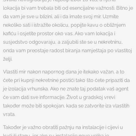
lokacija bi vam trebala biti od esencijalne važnosti. Bitno je
da vam je sve u blizini, ali i da imate svoj mir. Uzmite
nekoliko sati i istražite okolicu, popijte kavu o obližnjem
kafiću i osjetite prostor oko vas. Ako vam lokacija i
susjedstvo odgovaraju, a zaljubili ste se u nekretninu,
onda vam preostaje radost biranja namještaja po vlastitoj
želji.
Vlastiti mir nakon napornog dana je itekako važan, a to
ćete pri kupnji nekretnine postići tako što ćete pripaziti da
je izolacija vrhunska. Ako ne znate taj podatak vaš agent
će vam dati sve informacije. Život u gradskoj vrevi
također može biti spokojan, kada se zatvorite iza vlastitih
vrata.
Također je važno obratiti pažnju na instalacije i cijevi u
kući ili stanu, jer ako su instalacije nove velika je