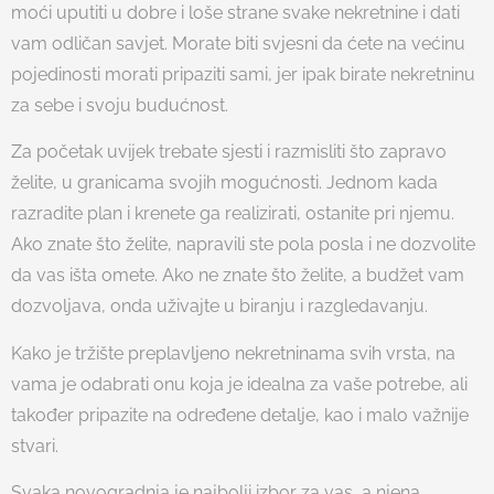
moći uputiti u dobre i loše strane svake nekretnine i dati
vam odličan savjet. Morate biti svjesni da ćete na većinu
pojedinosti morati pripaziti sami, jer ipak birate nekretninu
za sebe i svoju budućnost.
Za početak uvijek trebate sjesti i razmisliti što zapravo
želite, u granicama svojih mogućnosti. Jednom kada
razradite plan i krenete ga realizirati, ostanite pri njemu.
Ako znate što želite, napravili ste pola posla i ne dozvolite
da vas išta omete. Ako ne znate što želite, a budžet vam
dozvoljava, onda uživajte u biranju i razgledavanju.
Kako je tržište preplavljeno nekretninama svih vrsta, na
vama je odabrati onu koja je idealna za vaše potrebe, ali
također pripazite na određene detalje, kao i malo važnije
stvari.
Svaka novogradnja je najbolji izbor za vas, a njena