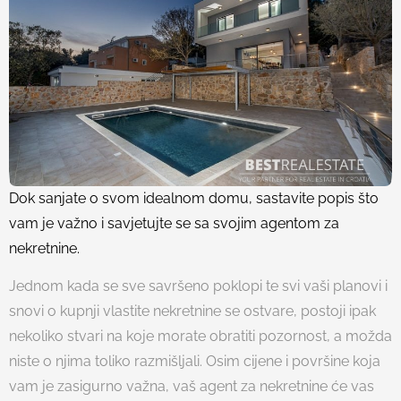
Dok sanjate o svom idealnom domu, sastavite popis što
vam je važno i savjetujte se sa svojim agentom za
nekretnine.
Jednom kada se sve savršeno poklopi te svi vaši planovi i
snovi o kupnji vlastite nekretnine se ostvare, postoji ipak
nekoliko stvari na koje morate obratiti pozornost, a možda
niste o njima toliko razmišljali. Osim cijene i površine koja
vam je zasigurno važna, vaš agent za nekretnine će vas