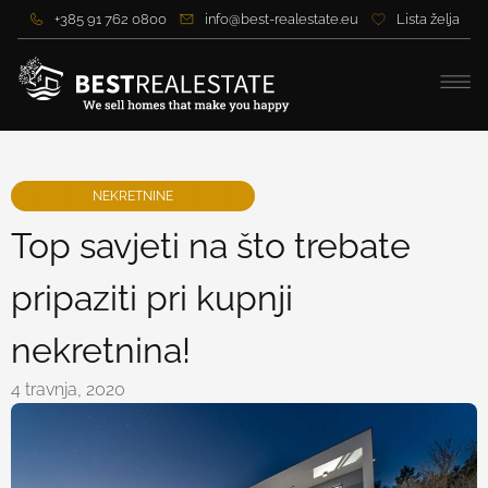
+385 91 762 0800
info@best-realestate.eu
Lista želja
NEKRETNINE
Top savjeti na što trebate
pripaziti pri kupnji
nekretnina!
4 travnja, 2020