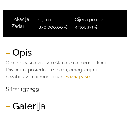
Lokacija:
Cijena:
Cijena po m2:
Zadar
870.000,00 €
4.306,93 €
Opis
Ova prekrasna vila smještena je na mirnoj lokaciji u
Privlaci, neposredno uz plažu, omogućujući
nezaboravan odmor s očar...
Saznaj više
Šifra:
137299
Galerija