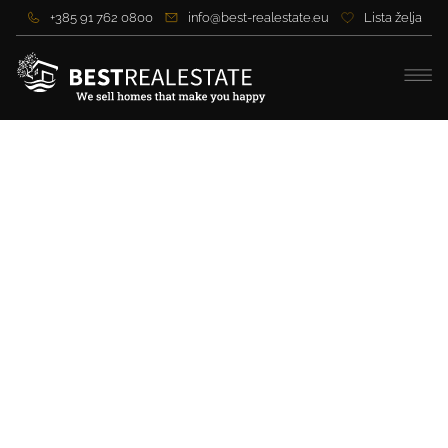
+385 91 762 0800
info@best-realestate.eu
Lista želja
Prekrasna novoizgrađena
vila s grijanim bazenom u
blizini Zadra