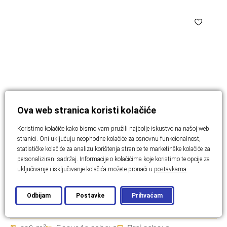
Ova web stranica koristi kolačiće
Koristimo kolačiće kako bismo vam pružili najbolje iskustvo na našoj web
stranici. Oni uključuju neophodne kolačiće za osnovnu funkcionalnost,
statističke kolačiće za analizu korištenja stranice te marketinške kolačiće za
personalizirani sadržaj. Informacije o kolačićima koje koristimo te opcije za
BRAČ
uključivanje i isključivanje kolačića možete pronaći u
postavkama
.
Ekskluzivna kamena vila s
Odbijam
Postavke
Prihvaćam
pogledom na more – Brač
2