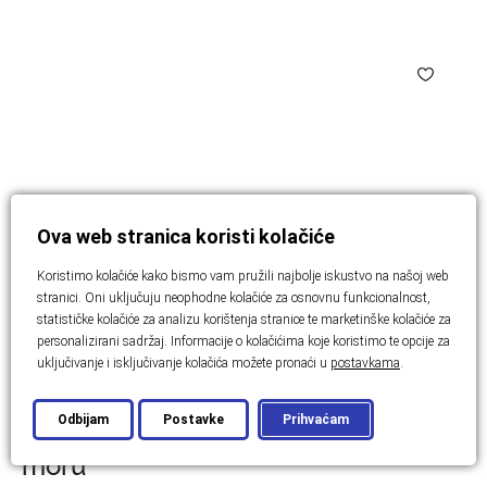
Ova web stranica koristi kolačiće
Koristimo kolačiće kako bismo vam pružili najbolje iskustvo na našoj web
stranici. Oni uključuju neophodne kolačiće za osnovnu funkcionalnost,
statističke kolačiće za analizu korištenja stranice te marketinške kolačiće za
personalizirani sadržaj. Informacije o kolačićima koje koristimo te opcije za
uključivanje i isključivanje kolačića možete pronaći u
postavkama
.
ZADAR
Novi luksuzni projekt na samom
Odbijam
Postavke
Prihvaćam
moru