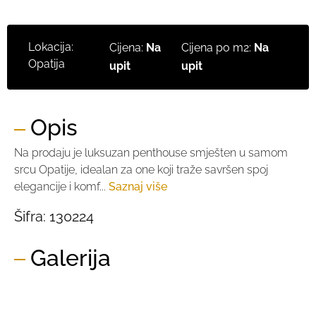
Lokacija:
Cijena:
Na
Cijena po m2:
Na
Opatija
upit
upit
Opis
Na prodaju je luksuzan penthouse smješten u samom
srcu Opatije, idealan za one koji traže savršen spoj
elegancije i komf...
Saznaj više
Šifra:
130224
Galerija