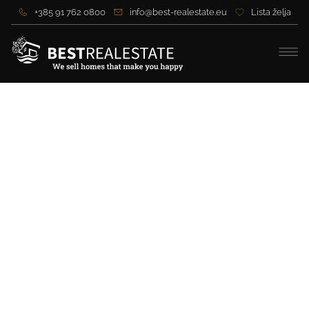
+385 91 762 0800
info@best-realestate.eu
Lista želja
Luksuzni stan u centru
Opatije