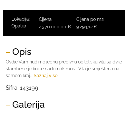
Lokacija:
Cijena:
Cijena po m2:
Opatija
2.370.000,00 €
9.294,12 €
Opis
Ovdje Vam nudimo jednu predivnu obiteljsku vilu sa dvije
stambene jedinice nadomak mora. Vila je smještena na
samom kraj...
Saznaj više
Šifra:
143199
Galerija