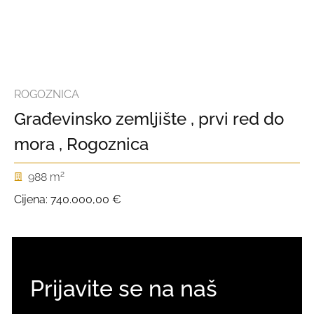
ROGOZNICA
Građevinsko zemljište , prvi red do
mora , Rogoznica
2
988 m
Cijena:
740.000,00 €
Prijavite se na naš