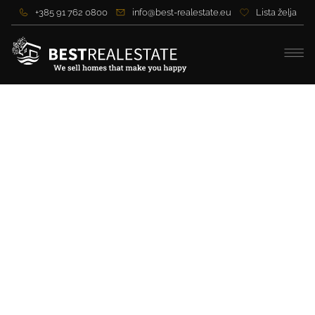
+385 91 762 0800
info@best-realestate.eu
Lista želja
Luksuzna vila sa dvije
stambene jedinice
nadomak mora