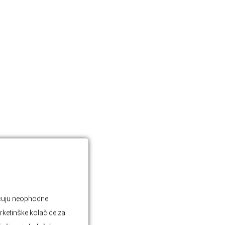
jučuju neophodne
rketinške kolačiće za