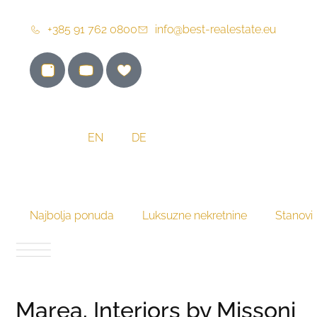
+385 91 762 0800
info@best-realestate.eu
HR
EN
DE
Najbolja ponuda
Luksuzne nekretnine
Stanovi
Marea, Interiors by Missoni