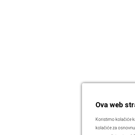
Ova web stra
Koristimo kolačiće k
kolačiće za osnovnu f