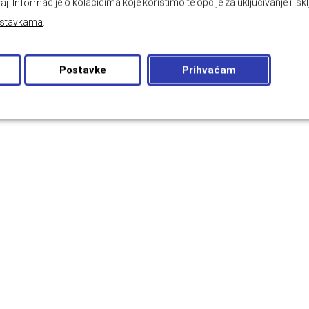
aj. Informacije o kolačićima koje koristimo te opcije za uključivanje i isk
stavkama
.
Postavke
Prihvaćam