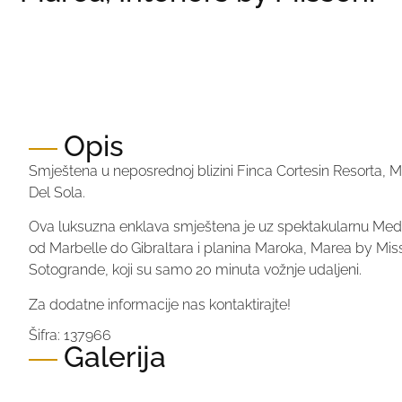
Cijena:
Na upit
Cijena po m2:
Na upit
Opis
Smještena u neposrednoj blizini Finca Cortesin Resorta, M
Del Sola.
Ova luksuzna enklava smještena je uz spektakularnu Medite
od Marbelle do Gibraltara i planina Maroka, Marea by Mi
Sotogrande, koji su samo 20 minuta vožnje udaljeni.
Za dodatne informacije nas kontaktirajte!
Šifra: 137966
Galerija