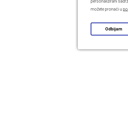
personalizirani sadrž
možete pronaći u
po
Odbijam