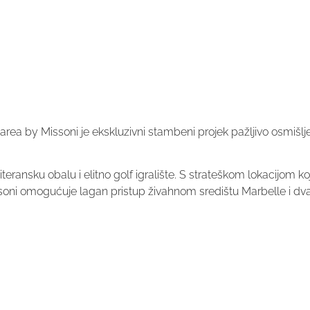
area by Missoni je ekskluzivni stambeni projek pažljivo osmišlj
ransku obalu i elitno golf igralište. S strateškom lokacijom k
ssoni omogućuje lagan pristup živahnom središtu Marbelle i dv