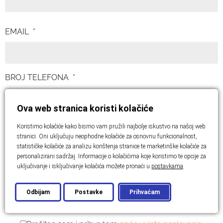
EMAIL
*
BROJ TELEFONA
*
Ova web stranica koristi kolačiće
PORUKA
*
Koristimo kolačiće kako bismo vam pružili najbolje iskustvo na našoj web
stranici. Oni uključuju neophodne kolačiće za osnovnu funkcionalnost,
statističke kolačiće za analizu korištenja stranice te marketinške kolačiće za
personalizirani sadržaj. Informacije o kolačićima koje koristimo te opcije za
uključivanje i isključivanje kolačića možete pronaći u
postavkama
.
Odbijam
Postavke
Prihvaćam
OPĆI UVJETI POSLOVANJA PRIVOLA
*