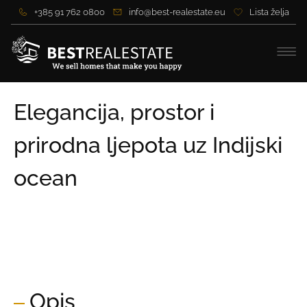
+385 91 762 0800
info@best-realestate.eu
Lista želja
Elegancija, prostor i
prirodna ljepota uz Indijski
ocean
Cijena:
Na upit
Cijena po m2:
Na upit
Opis