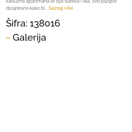
luksuzna apartmana te 158 suiteva i vila, sve pažljivo
dizajnirano kako bi...
Saznaj više
Šifra: 138016
Galerija