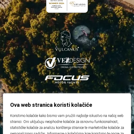
Ova web stranica koristi kolačiće
Koristimo kolačiće kako bismo vam pružili najbolje iskustvo na našoj web
stranici. Oni uključuju neophodne kolačiće za osnovnu funkcionalnost,
statističke kolačiće za analizu korištenja stranice te marketinške kolačiće za
personalizirani sadržaj. Informacije o kolačićima koje koristimo te opcije za