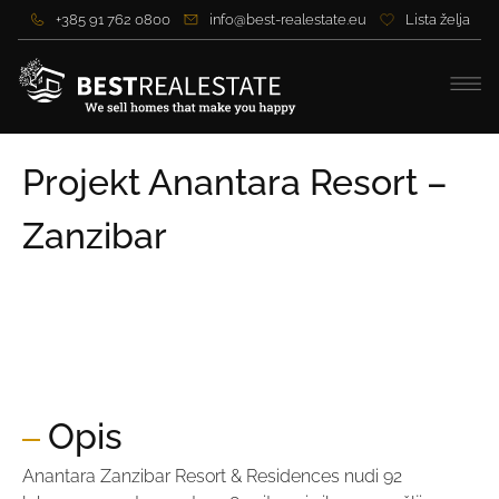
+385 91 762 0800
info@best-realestate.eu
Lista želja
Projekt Anantara Resort –
Zanzibar
Cijena:
Na upit
Cijena po m2:
Na upit
Opis
Anantara Zanzibar Resort & Residences nudi 92