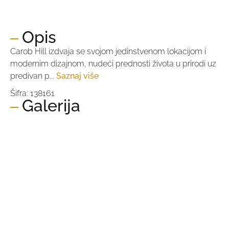
Cijena po m2:
1.753,80 €
Opis
Carob Hill izdvaja se svojom jedinstvenom lokacijom i
modernim dizajnom, nudeći prednosti života u prirodi uz
predivan p...
Saznaj više
Šifra: 138161
Galerija