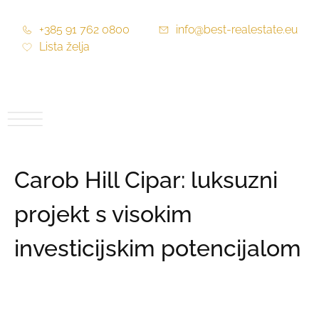
+385 91 762 0800
info@best-realestate.eu
Lista želja
Carob Hill Cipar: luksuzni
projekt s visokim
investicijskim potencijalom
Cijena:
175.380,00 €