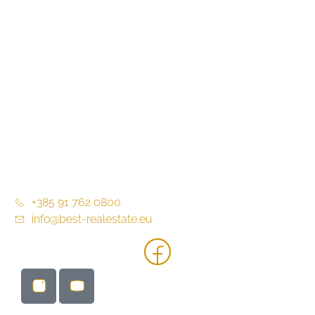
Virtualna šetnja
Blog / Novosti
O nama
Partneri
Kontakt
Opći uvjeti poslovanja
+385 91 762 0800
info@best-realestate.eu