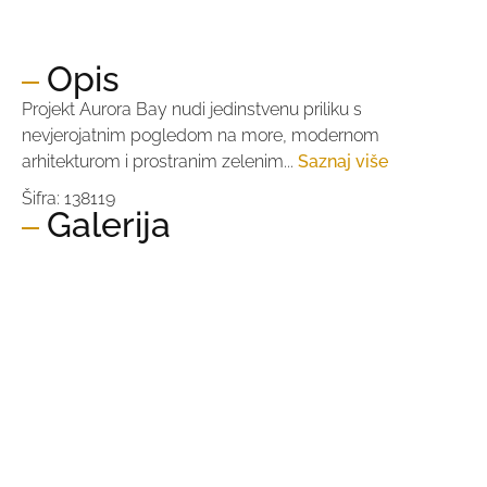
Cijena po m2:
2.630,14 €
Opis
Projekt Aurora Bay nudi jedinstvenu priliku s
nevjerojatnim pogledom na more, modernom
arhitekturom i prostranim zelenim...
Saznaj više
Šifra: 138119
Galerija