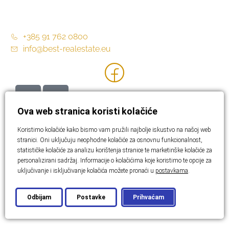
Opći uvjeti poslovanja
+385 91 762 0800
info@best-realestate.eu
Ova web stranica koristi kolačiće
Koristimo kolačiće kako bismo vam pružili najbolje iskustvo na našoj web
stranici. Oni uključuju neophodne kolačiće za osnovnu funkcionalnost,
statističke kolačiće za analizu korištenja stranice te marketinške kolačiće za
personalizirani sadržaj. Informacije o kolačićima koje koristimo te opcije za
uključivanje i isključivanje kolačića možete pronaći u
postavkama
.
Odbijam
Postavke
Prihvaćam