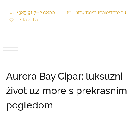
+385 91 762 0800
info@best-realestate.eu
Lista želja
Aurora Bay Cipar: luksuzni
život uz more s prekrasnim
pogledom
Cijena:
192.000,00 €