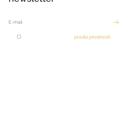
EMAIL
Pročitao sam i prihvaćam
pravila privatnosti
.
GDPR
PRIVOLA
Najbolja ponuda
Luksuzne nekretnine
Stanovi
Kuće