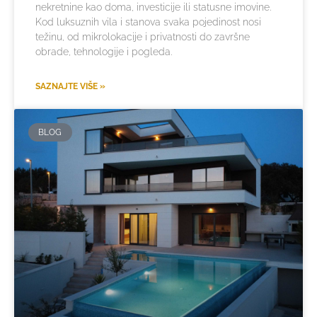
nekretnine kao doma, investicije ili statusne imovine.
Kod luksuznih vila i stanova svaka pojedinost nosi
težinu, od mikrolokacije i privatnosti do završne
obrade, tehnologije i pogleda.
SAZNAJTE VIŠE »
BLOG