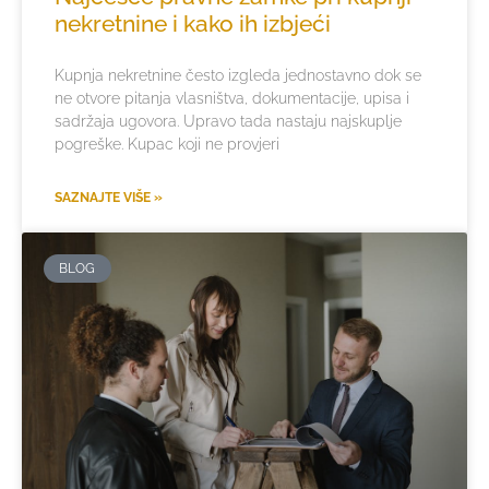
nekretnine i kako ih izbjeći
Kupnja nekretnine često izgleda jednostavno dok se
ne otvore pitanja vlasništva, dokumentacije, upisa i
sadržaja ugovora. Upravo tada nastaju najskuplje
pogreške. Kupac koji ne provjeri
SAZNAJTE VIŠE »
BLOG