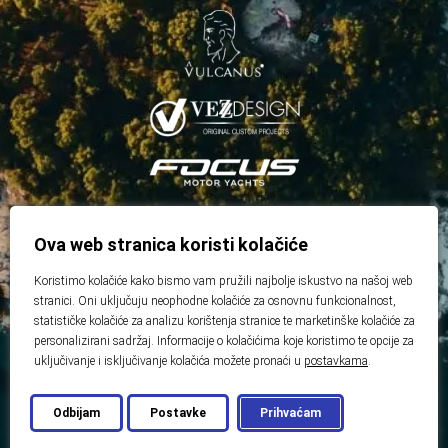
Ova web stranica koristi kolačiće
Koristimo kolačiće kako bismo vam pružili najbolje iskustvo na našoj web
stranici. Oni uključuju neophodne kolačiće za osnovnu funkcionalnost,
statističke kolačiće za analizu korištenja stranice te marketinške kolačiće za
personalizirani sadržaj. Informacije o kolačićima koje koristimo te opcije za
uključivanje i isključivanje kolačića možete pronaći u
postavkama
.
Odbijam
Postavke
Prihvaćam
© 2026 Best Real Estate
Developed by