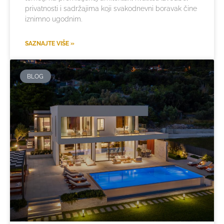
privatnosti i sadržajima koji svakodnevni boravak čine
iznimno ugodnim.
SAZNAJTE VIŠE »
BLOG