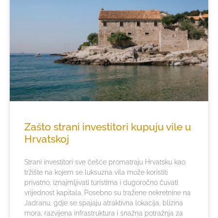
Zašto strani investitori kupuju vile u
Hrvatskoj
Strani investitori sve češće promatraju Hrvatsku kao
tržište na kojem se luksuzna vila može koristiti
privatno, iznajmljivati turistima i dugoročno čuvati
vrijednost kapitala. Posebno su tražene nekretnine na
Jadranu, gdje se spajaju atraktivna lokacija, blizina
mora, razvijena infrastruktura i snažna potražnja za