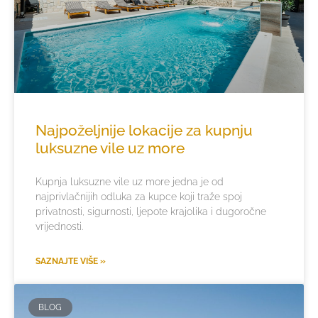
Najpoželjnije lokacije za kupnju
luksuzne vile uz more
Kupnja luksuzne vile uz more jedna je od
najprivlačnijih odluka za kupce koji traže spoj
privatnosti, sigurnosti, ljepote krajolika i dugoročne
vrijednosti.
SAZNAJTE VIŠE »
BLOG