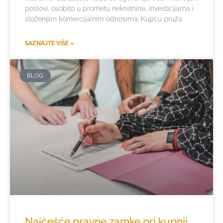
poslovi, osobito u prometu nekretnina, investicijama i
složenijim komercijalnim odnosima. Kupcu pruža
SAZNAJTE VIŠE »
BLOG
Najčešće pravne zamke pri kupnji