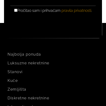
Pročitao sam i prihvaćam
pravila privatnosti
.
GDPR
PRIVOLA
Najbolja ponuda
Luksuzne nekretnine
Stanovi
Kuće
Zemljišta
Diskretne nekretnine