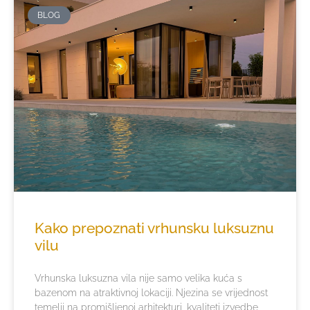
BLOG
Kako prepoznati vrhunsku luksuznu
vilu
Vrhunska luksuzna vila nije samo velika kuća s
bazenom na atraktivnoj lokaciji. Njezina se vrijednost
temelji na promišljenoj arhitekturi, kvaliteti izvedbe,