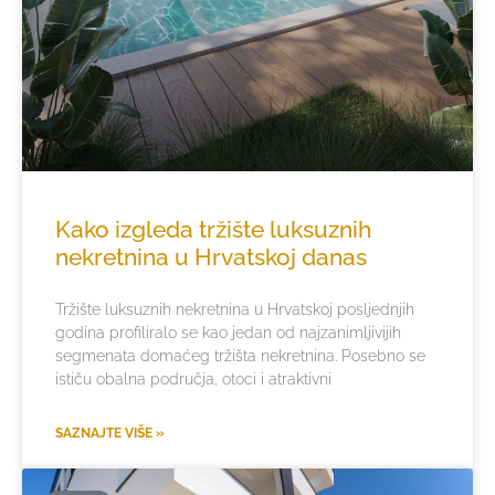
Kako izgleda tržište luksuznih
nekretnina u Hrvatskoj danas
Tržište luksuznih nekretnina u Hrvatskoj posljednjih
godina profiliralo se kao jedan od najzanimljivijih
segmenata domaćeg tržišta nekretnina. Posebno se
ističu obalna područja, otoci i atraktivni
SAZNAJTE VIŠE »