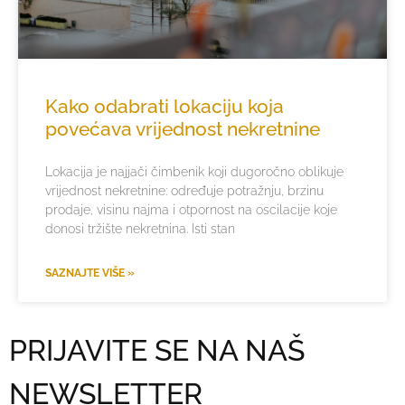
Kako odabrati lokaciju koja
povećava vrijednost nekretnine
Lokacija je najjači čimbenik koji dugoročno oblikuje
vrijednost nekretnine: određuje potražnju, brzinu
prodaje, visinu najma i otpornost na oscilacije koje
donosi tržište nekretnina. Isti stan
SAZNAJTE VIŠE »
PRIJAVITE SE NA NAŠ
NEWSLETTER