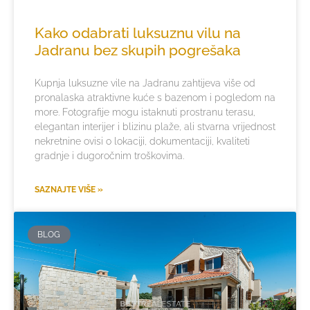
Kako odabrati luksuznu vilu na
Jadranu bez skupih pogrešaka
Kupnja luksuzne vile na Jadranu zahtijeva više od
pronalaska atraktivne kuće s bazenom i pogledom na
more. Fotografije mogu istaknuti prostranu terasu,
elegantan interijer i blizinu plaže, ali stvarna vrijednost
nekretnine ovisi o lokaciji, dokumentaciji, kvaliteti
gradnje i dugoročnim troškovima.
SAZNAJTE VIŠE »
BLOG