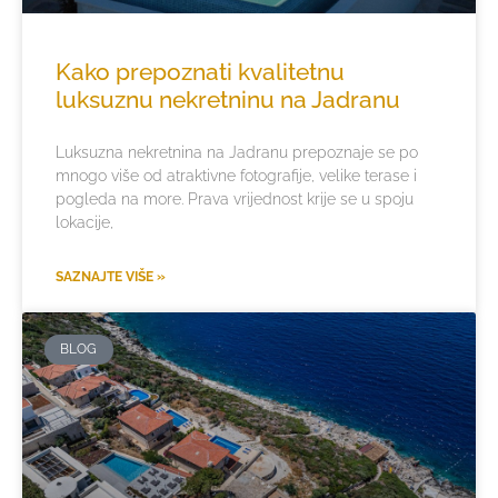
Kako prepoznati kvalitetnu
luksuznu nekretninu na Jadranu
Luksuzna nekretnina na Jadranu prepoznaje se po
mnogo više od atraktivne fotografije, velike terase i
pogleda na more. Prava vrijednost krije se u spoju
lokacije,
SAZNAJTE VIŠE »
BLOG