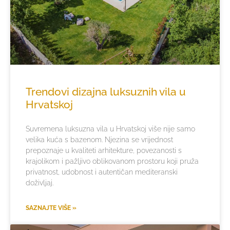
Trendovi dizajna luksuznih vila u
Hrvatskoj
Suvremena luksuzna vila u Hrvatskoj više nije samo
velika kuća s bazenom. Njezina se vrijednost
prepoznaje u kvaliteti arhitekture, povezanosti s
krajolikom i pažljivo oblikovanom prostoru koji pruža
privatnost, udobnost i autentičan mediteranski
doživljaj.
SAZNAJTE VIŠE »