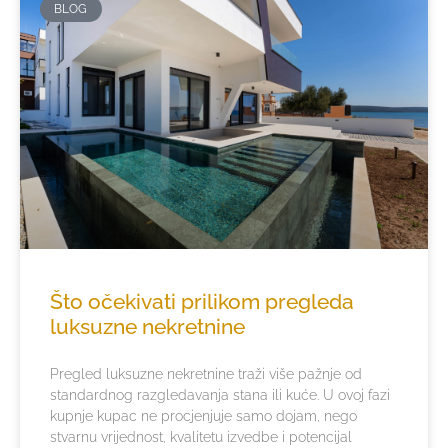
BLOG
Što očekivati prilikom pregleda
luksuzne nekretnine
Pregled luksuzne nekretnine traži više pažnje od
standardnog razgledavanja stana ili kuće. U ovoj fazi
kupnje kupac ne procjenjuje samo dojam, nego
stvarnu vrijednost, kvalitetu izvedbe i potencijal