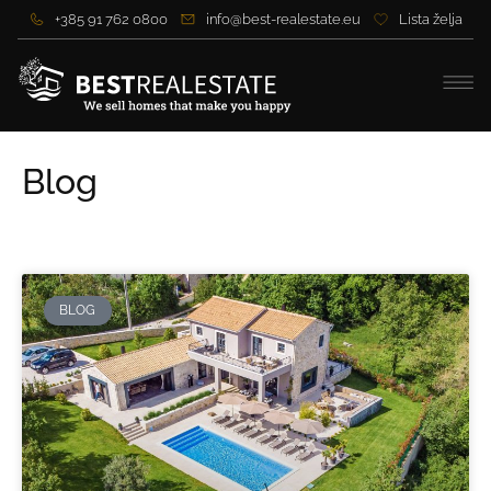
+385 91 762 0800
info@best-realestate.eu
Lista želja
Blog
BLOG