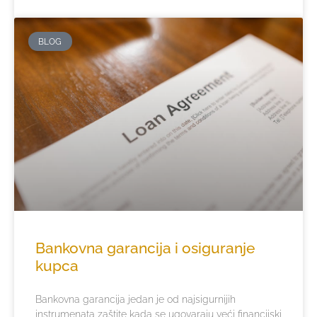
BLOG
Bankovna garancija i osiguranje
kupca
Bankovna garancija jedan je od najsigurnijih
instrumenata zaštite kada se ugovaraju veći financijski