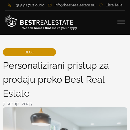
+385 91 762 0800
info@best-realestate.eu
Lista želja
BLOG
Personalizirani pristup za
prodaju preko Best Real
Estate
7 srpnja, 2025