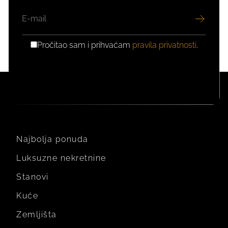
EMAIL
Pročitao sam i prihvaćam
pravila privatnosti
.
GDPR
PRIVOLA
Najbolja ponuda
Luksuzne nekretnine
Stanovi
Kuće
Zemljišta