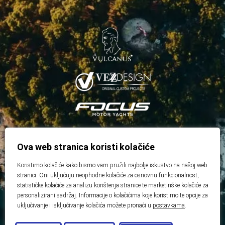
Ova web stranica koristi kolačiće
Koristimo kolačiće kako bismo vam pružili najbolje iskustvo na našoj web
stranici. Oni uključuju neophodne kolačiće za osnovnu funkcionalnost,
statističke kolačiće za analizu korištenja stranice te marketinške kolačiće za
personalizirani sadržaj. Informacije o kolačićima koje koristimo te opcije za
uključivanje i isključivanje kolačića možete pronaći u
postavkama
.