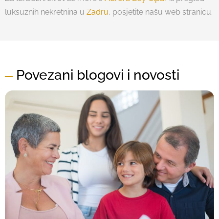
luksuznih nekretnina u
Zadru
, posjetite našu web stranicu.
Povezani blogovi i novosti