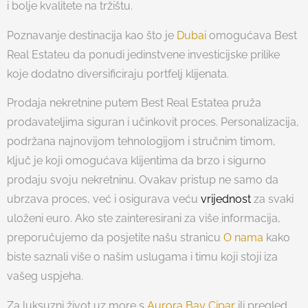
i bolje kvalitete na tržištu.
Poznavanje destinacija kao što je
Dubai
omogućava Best
Real Estateu da ponudi jedinstvene investicijske prilike
koje dodatno diversificiraju portfelj klijenata.
Prodaja nekretnine putem Best Real Estatea pruža
prodavateljima siguran i učinkovit proces. Personalizacija,
podržana najnovijom tehnologijom i stručnim timom,
ključ je koji omogućava klijentima da brzo i sigurno
prodaju svoju nekretninu. Ovakav pristup ne samo da
ubrzava proces, već i osigurava veću
vrijednost
za svaki
uloženi euro. Ako ste zainteresirani za više informacija,
preporučujemo da posjetite našu stranicu
O nama
kako
biste saznali više o našim uslugama i timu koji stoji iza
vašeg uspjeha.
Za luksuzni život uz more s
Aurora Bay Cipar
ili pregled