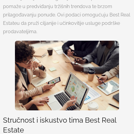
pomaže u predviđanju tržišnih trendova te brzom
prilagođavanju ponude. Ovi podaci omogućuju Best Real
Estateu da pruži ciljanije i učinkovitije usluge podrške
prodavateljima.
Stručnost i iskustvo tima Best Real
Estate