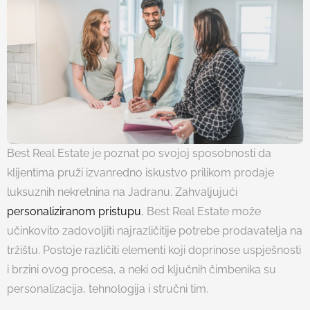
Best Real Estate je poznat po svojoj sposobnosti da
klijentima pruži izvanredno iskustvo prilikom prodaje
luksuznih nekretnina na Jadranu. Zahvaljujući
personaliziranom pristupu
, Best Real Estate može
učinkovito zadovoljiti najrazličitije potrebe prodavatelja na
tržištu. Postoje različiti elementi koji doprinose uspješnosti
i brzini ovog procesa, a neki od ključnih čimbenika su
personalizacija, tehnologija i stručni tim.