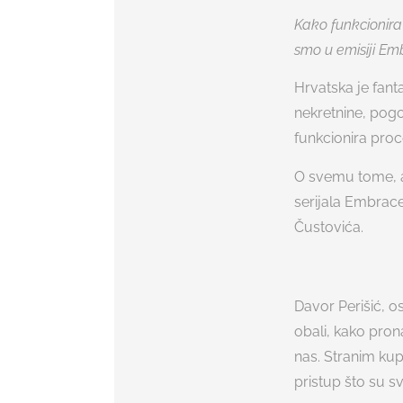
Kako funkcionira t
smo u emisiji Em
Hrvatska je fant
nekretnine, pog
funkcionira proc
O svemu tome, a
serijala Embrac
Čustovića.
Davor Perišić, o
obali, kako pron
nas. Stranim kup
pristup što su s