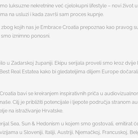
o luksuzne nekretnine već cjelokupni lifestyle – novi život u
ntima na usluzi i kada završi sam proces kupnje.
zi zbog kojih nas je Embrace Croatia prepoznao kao pravog s
o smo iznimno ponosni.
o u Zadarskoj županiji. Ekipu serijala proveli smo kroz dvije 
est Real Estatea kako bi gledateljima diljem Europe dočarali
roatia bavi se kreiranjem inspirativnih priča u audiovizualn
aše. Cilj je približiti potencijale i ljepote područja stranom aud
elje na istraživanje Hrvatske.
rijal Sea, Sun & Hedonism u kojem smo gostovali, emitirat ć
izijama u Sloveniji, Italiji, Austriji, Njemačkoj, Francuskoj, Be