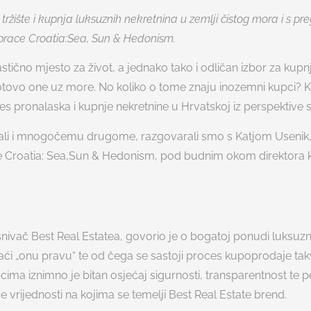
ržište i kupnja luksuznih nekretnina u zemlji čistog mora i s preg
brace Croatia:Sea, Sun & Hedonism.
astično mjesto za život, a jednako tako i odličan izbor za kup
otovo one uz more. No koliko o tome znaju inozemni kupci?
es pronalaska i kupnje nekretnine u Hrvatskoj iz perspektive
li i mnogočemu drugome, razgovarali smo s Katjom Usenik,
e Croatia: Sea,Sun & Hedonism, pod budnim okom direktora
snivač Best Real Estatea, govorio je o bogatoj ponudi luksuzn
aći „onu pravu“ te od čega se sastoji proces kupoprodaje tak
cima iznimno je bitan osjećaj sigurnosti, transparentnost te pe
ve vrijednosti na kojima se temelji Best Real Estate brend.