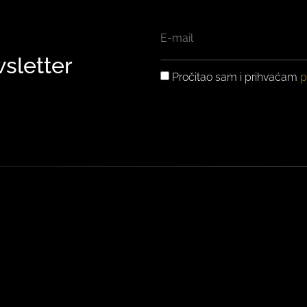
EMAIL
wsletter
GDPR
Pročitao sam i prihvaćam
p
PRIVOLA