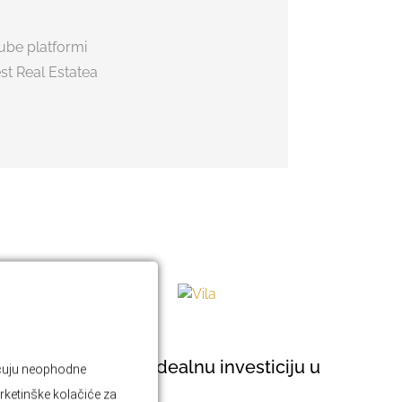
Tube platformi
st Real Estatea
BLOG
Kako prepoznati idealnu investiciju u
jučuju neophodne
rketinške kolačiće za