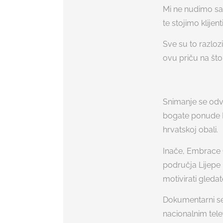
Mi ne nudimo sam
te stojimo klije
Sve su to razlo
ovu priču na št
Snimanje se odvil
bogate ponude B
hrvatskoj obali.
Inače, Embrace C
područja Lijepe n
motivirati gledat
Dokumentarni se
nacionalnim telev