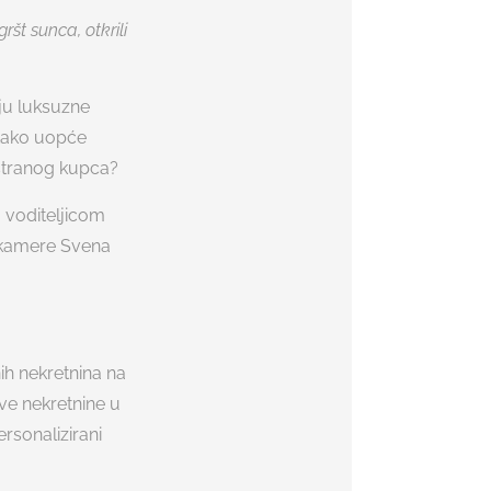
ršt sunca, otkrili
nju luksuzne
 Kako uopće
 stranog kupca?
 voditeljicom
 kamere Svena
ih nekretnina na
ve nekretnine u
rsonalizirani