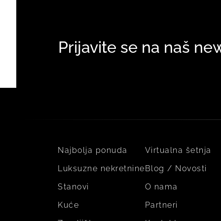
Prijavite se na naš ne
Najbolja ponuda
Virtualna šetnja
Luksuzne nekretnine
Blog / Novosti
Stanovi
O nama
Kuće
Partneri