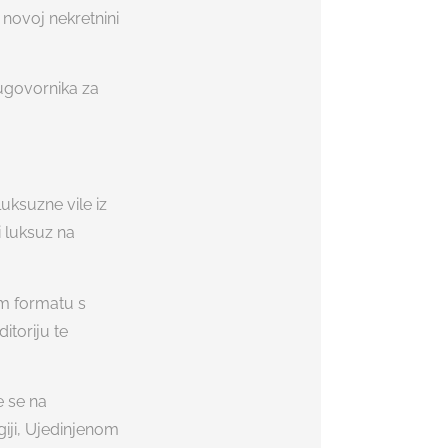
 novoj nekretnini
ugovornika za
luksuzne vile iz
 luksuz na
om formatu s
itoriju te
e se na
lgiji, Ujedinjenom