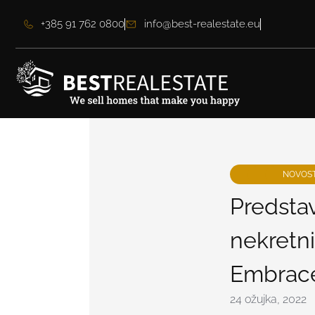
+385 91 762 0800
info@best-realestate.eu
NOVOST
Predstav
nekretni
Embrace
24 ožujka, 2022