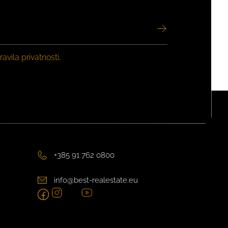
ravila privatnosti
.
+385 91 762 0800
info@best-realestate.eu