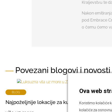
Kraljevstvu te d
Nakon emitiranja
pod Embrace Croa
o čemu ćemo vas
Povezani blogovi i novosti
Ova web stra
BLOG
Najpoželjnije lokacije za kupnju luksuzne
Koristimo kolačiće k
kolačiće za osnovnu f