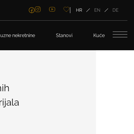
HR
EN
DE
uzne nekretnine
Stanovi
Kuće
nih
ijala