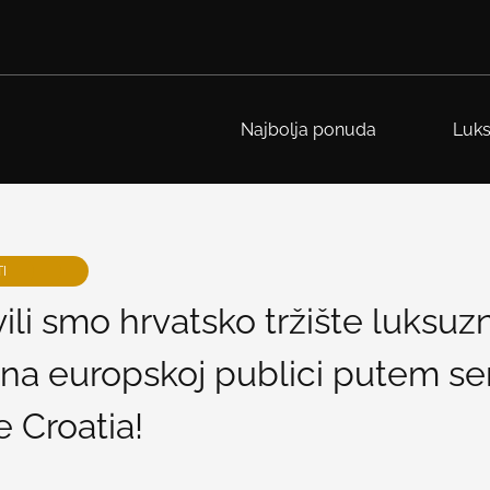
Najbolja ponuda
Luks
I
ili smo hrvatsko tržište luksuz
na europskoj publici putem ser
 Croatia!