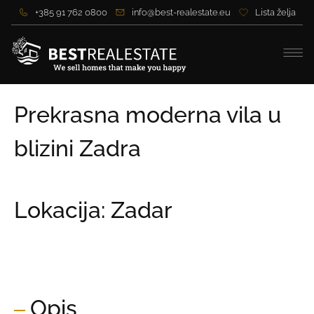
+385 91 762 0800
info@best-realestate.eu
Lista želja
Prekrasna moderna vila u
blizini Zadra
Lokacija: Zadar
Cijena:
1.170.000,00 €
Cijena po m2:
3.786,41 €
Opis