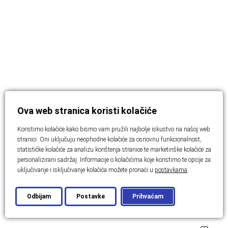
Ova web stranica koristi kolačiće
KRK
Investicijski projekt za kamp na otoku
Koristimo kolačiće kako bismo vam pružili najbolje iskustvo na našoj web
stranici. Oni uključuju neophodne kolačiće za osnovnu funkcionalnost,
Krku
statističke kolačiće za analizu korištenja stranice te marketinške kolačiće za
personalizirani sadržaj. Informacije o kolačićima koje koristimo te opcije za
uključivanje i isključivanje kolačića možete pronaći u
postavkama
.
2
65000 m
Cijena: Na upit
Odbijam
Postavke
Prihvaćam