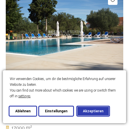
Wir verwenden Cookies, um dir die bestmögliche Erfahrung auf unserer
ZADAR
Website zu bieten.
You can find out more about which cookies we are using or switch them
Mediterranes Camp in
off in
settings
.
wunderschöner Lage in der Nähe
Ablehnen
Einstellungen
Akzeptieren
von Zadar
2
17000 m