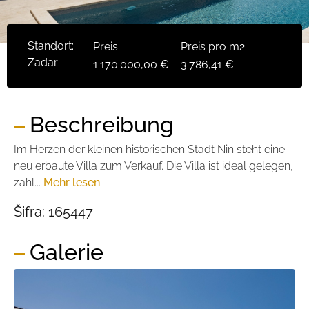
Standort:
Preis:
Preis pro m2:
Zadar
1.170.000,00 €
3.786,41 €
Beschreibung
Im Herzen der kleinen historischen Stadt Nin steht eine
neu erbaute Villa zum Verkauf. Die Villa ist ideal gelegen,
zahl...
Mehr lesen
Šifra:
165447
Galerie