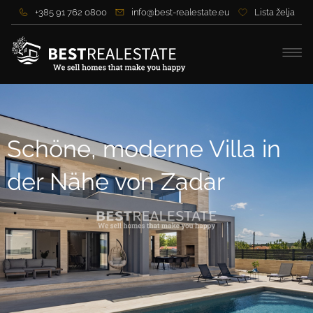
+385 91 762 0800
info@best-realestate.eu
Lista želja
Schöne, moderne Villa in
der Nähe von Zadar