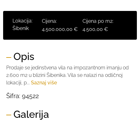
Lokacija:
Cijena:
Cijena po m2:
Šibenik
4.500.000,00 €
4.500,00 €
Opis
Prodaje se jedinstvena vila na impozantnom imanju od
2.600 m2 u blizini Šibenika. Vila se nalazi na odličnoj
lokaciji, p...
Saznaj više
Šifra:
94522
Galerija