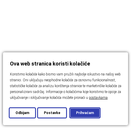
Ova web stranica koristi kolačiće
Koristimo kolačiće kako bismo vam pružili najbolje iskustvo na našoj web
stranici. Oni uključuju neophodne kolačiće za osnovnu funkcionalnost,
statističke kolačiće za analizu korištenja stranice te marketinške kolačiće za
personalizirani sadržaj. Informacije o kolačićima koje koristimo te opcije za
uključivanje i isključivanje kolačića možete pronaći u
postavkama
.
Odbijam
Postavke
Prihvaćam