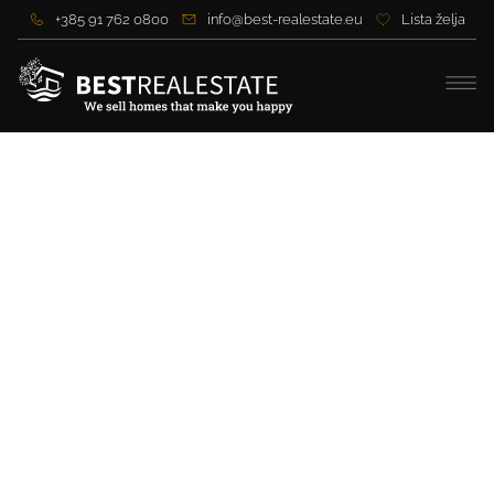
+385 91 762 0800
info@best-realestate.eu
Lista želja
Jedinstvena vila prvi red do
mora u blizini Šibenika