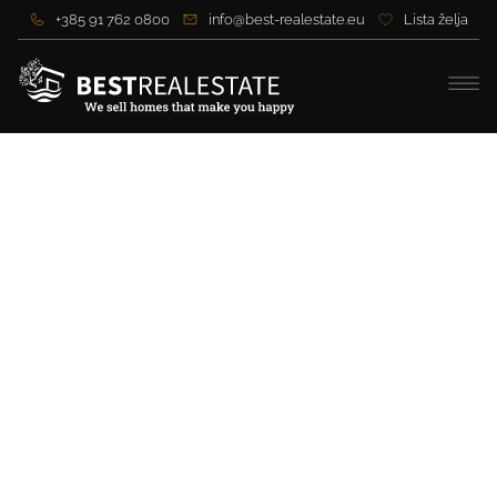
+385 91 762 0800
info@best-realestate.eu
Lista želja
Autentična kamena vila s
bazenom i maslinikom u
srcu Milne