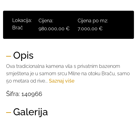
Lokacija:
Cijena:
Cijena po m2:
Brač
980.000,00 €
7.000,00 €
Opis
Ova tradicionalna kamena vila s privatnim bazenom
smještena je u samom srcu Milne na otoku Braču, samo
50 metara od rive...
Saznaj više
Šifra:
140966
Galerija