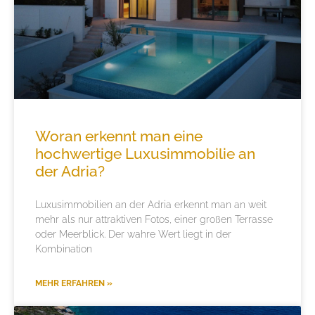
Woran erkennt man eine
hochwertige Luxusimmobilie an
der Adria?
Luxusimmobilien an der Adria erkennt man an weit
mehr als nur attraktiven Fotos, einer großen Terrasse
oder Meerblick. Der wahre Wert liegt in der
Kombination
MEHR ERFAHREN »