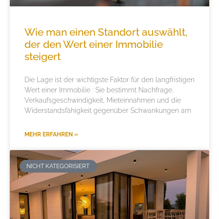
Wie man einen Standort auswählt,
der den Wert einer Immobilie
steigert
Die Lage ist der wichtigste Faktor für den langfristigen
Wert einer Immobilie : Sie bestimmt Nachfrage,
Verkaufsgeschwindigkeit, Mieteinnahmen und die
Widerstandsfähigkeit gegenüber Schwankungen am
MEHR ERFAHREN »
NICHT KATEGORISIERT