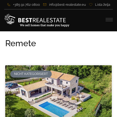
+385 91 762 0800
info@best-realestate.eu
Lista želja
Remete
NICHT KATEGORISIERT