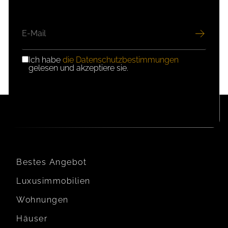
E-
MAIL
Ich habe
die Datenschutzbestimmungen
DSGVO-
gelesen und akzeptiere sie.
EINWILLIGUNG
Bestes Angebot
Luxusimmobilien
Wohnungen
Häuser