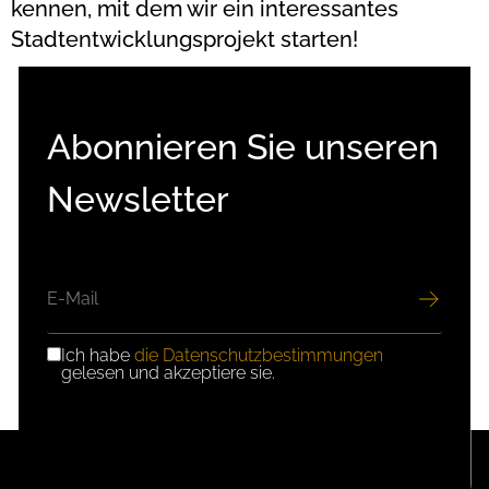
kennen, mit dem wir ein interessantes
Stadtentwicklungsprojekt starten!
Abonnieren Sie unseren
Newsletter
E-
MAIL
Ich habe
die Datenschutzbestimmungen
DSGVO-
gelesen und akzeptiere sie.
EINWILLIGUNG