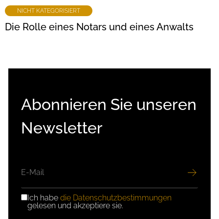
NICHT KATEGORISIERT
Die Rolle eines Notars und eines Anwalts
Abonnieren Sie unseren
Newsletter
E-
MAIL
Ich habe
die Datenschutzbestimmungen
DSGVO-
gelesen und akzeptiere sie.
EINWILLIGUNG