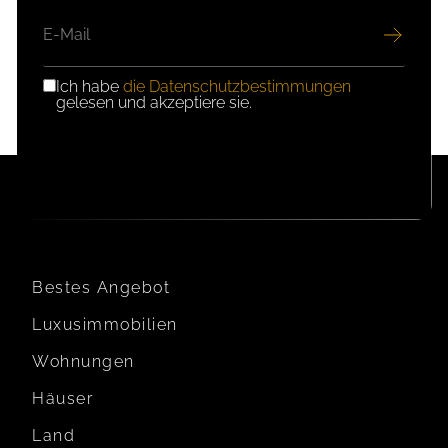
E-
MAIL
Ich habe
die Datenschutzbestimmungen
DSGVO-
gelesen und akzeptiere sie.
EINWILLIGUNG
Bestes Angebot
Luxusimmobilien
Wohnungen
Häuser
Land