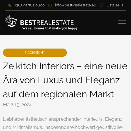
+385 91 762 0800
info@best-realestate.eu
Lista želja
NACHRICHT
Ze.kitch Interiors – eine neue
Ära von Luxus und Eleganz
auf dem regionalen Markt
März 15, 2024
Liebhaber ästhetisch ansprechender Interieurs, Eleganz
und Minimalismus, insbesondere hochwertiger, stilvoller