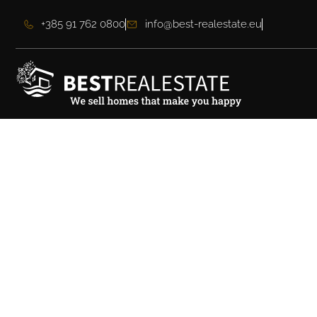
+385 91 762 0800
info@best-realestate.eu
Zweizimmerwohnun
Neubau in Sukošan
verkaufen, 80 m² –