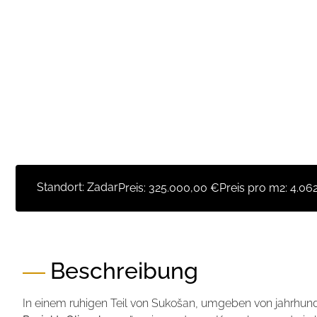
Standort: Zadar
Preis:
325.000,00 €
Preis pro m2:
4.06
Beschreibung
In einem ruhigen Teil von Sukošan, umgeben von jahrhun