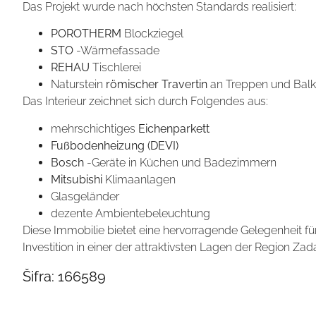
Das Projekt wurde nach höchsten Standards realisiert:
POROTHERM
Blockziegel
STO
-Wärmefassade
REHAU
Tischlerei
Naturstein
römischer Travertin
an Treppen und Bal
Das Interieur zeichnet sich durch Folgendes aus:
mehrschichtiges
Eichenparkett
Fußbodenheizung (DEVI)
Bosch
-Geräte in Küchen und Badezimmern
Mitsubishi
Klimaanlagen
Glasgeländer
dezente Ambientebeleuchtung
Diese Immobilie bietet eine hervorragende Gelegenheit für
Investition in einer der attraktivsten Lagen der Region Zada
Šifra:
166589