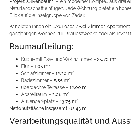
Projekt „Olivenbaum“
– ein moderner Komplex aus drei el
Naturlandschaft einfügen. Jede Wohnung bietet ein hohes 
Blick auf die Inselgruppe von Zadar.
Wir bieten Ihnen
ein luxuriöses Zwei-Zimmer-Apartment
ganzjährigen Wohnen, für Urlaubszwecke oder als Investit
Raumaufteilung:
Küche mit Ess- und Wohnzimmer –
25,70 m²
Flur –
1,05 m²
Schlafzimmer –
12,30 m²
Badezimmer –
5,55 m²
überdachte Terrasse –
12,00 m²
Abstellraum –
3,08 m²
Außenparkplatz –
13,75 m²
Nettonutzfläche insgesamt: 62,43 m²
Verarbeitungsqualität und Auss