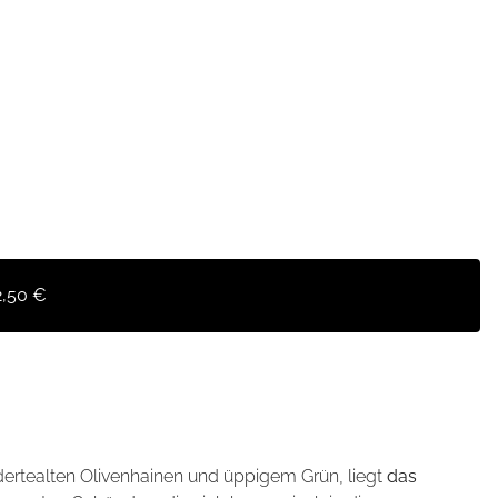
2,50 €
dertealten Olivenhainen und üppigem Grün, liegt
das