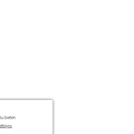
u bieten.
ettings
.