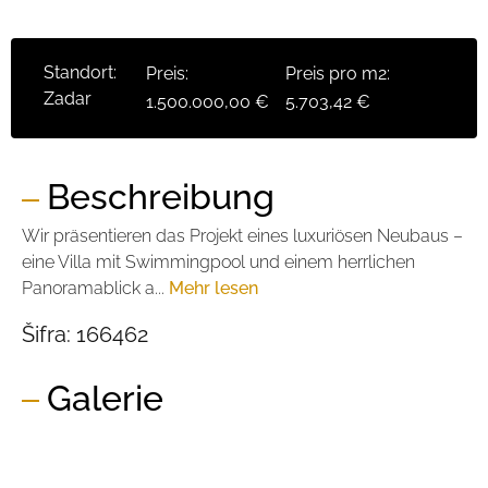
Standort:
Preis:
Preis pro m2:
Zadar
1.500.000,00 €
5.703,42 €
Beschreibung
Wir präsentieren das Projekt eines luxuriösen Neubaus –
eine Villa mit Swimmingpool und einem herrlichen
Panoramablick a...
Mehr lesen
Šifra:
166462
Galerie