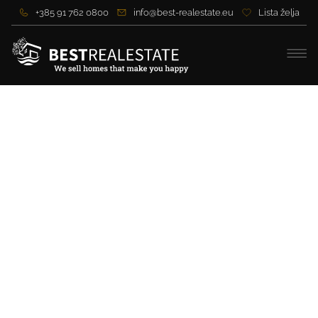
+385 91 762 0800
info@best-realestate.eu
Lista želja
Luxusvilla mit
Panoramablick aufs Meer
in der Nähe von Zadar