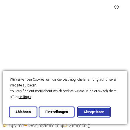
Wir verwenden Cookies, um dir die bestmögliche Erfahrung auf unserer
Website zu bieten.
BRAČ
You can find out more about which cookies we are using or switch them
off in
settings
.
Wunderschöne Villa in Strandnähe auf
der Insel Brač
Ablehnen
Einstellungen
Akzeptieren
2
140 m
Schlafzimmer: 4
Zimmer: 5