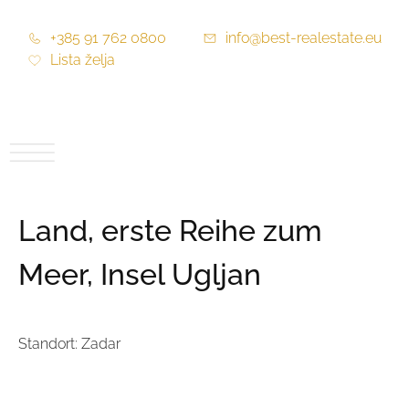
+385 91 762 0800
info@best-realestate.eu
Lista želja
Land, erste Reihe zum
Meer, Insel Ugljan
Standort: Zadar
Preis:
Auf Anfrage
Preis pro m2:
Auf Anfrage