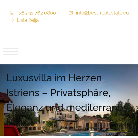
+385 91 762 0800
info@best-realestate.eu
Lista želja
Luxusvilla im Herzen
Istriens – Privatsphäre,
Eleganz und mediterranes
Flair