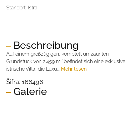
Standort: Istra
Preis:
1.500.000,00 €
Preis pro m2:
5.494,51 €
Beschreibung
Auf einem großzügigen, komplett umzäunten
Grundstück von 2.459 m² befindet sich eine exklusive
istrische Villa, die Luxu...
Mehr lesen
Šifra:
166496
Galerie