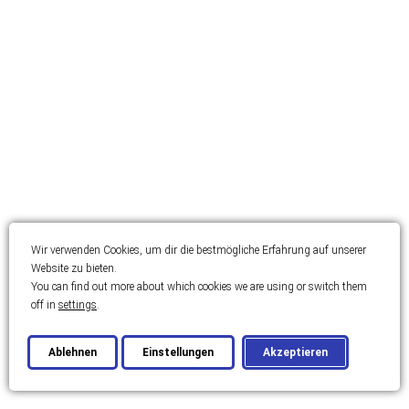
International
Dubai
Projekte und Investitionen
Virtuelle Tour
Virtuelle Tour
Neuigkeiten / Blog
Wir verwenden Cookies, um dir die bestmögliche Erfahrung auf unserer
Website zu bieten.
Neuigkeiten / Blog
You can find out more about which cookies we are using or switch them
off in
settings
.
Über uns
Ablehnen
Einstellungen
Akzeptieren
Über uns
Partner