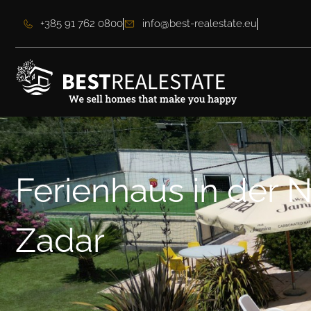
+385 91 762 0800
info@best-realestate.eu
Ferienhaus in der 
Zadar