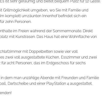
Es ist sehr geräumig und bietet bequem Platz für 12 Gäste.
t Grillmöglichkeit umgeben, wo Sie mit Familie und
 Im komplett umzäunten Innenhof befindet sich ein
für zehn Personen.
ufenthalte im Freien während der Sommermonate. Direkt
platz mit Kunstrasen. Das Haus hat eine Wohnfläche von
hlafzimmer mit Doppelbetten sowie vier voll
es zwei voll ausgestattete Küchen, Esszimmer und zwei
 für acht Personen, das im Erdgeschoss für sechs
, in dem man unzählige Abende mit Freunden und Familie
ball, Dartscheibe und einer PlayStation 4 ausgestattet.
wenden!