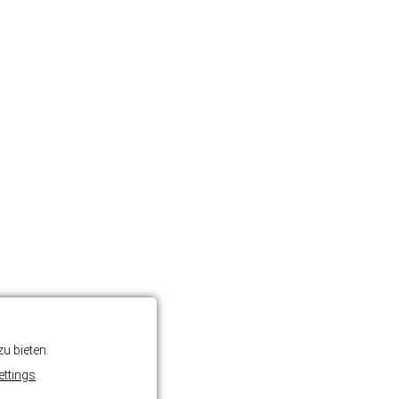
u bieten.
ettings
.