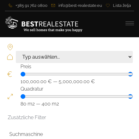
+385 91 762 0800
info@best-realestate.eu
Lista želja
Preis
100,000.00
€
—
5,000,000.00
€
Quadratur
80
m2
—
400
m2
Zusätzliche Filter
Suchmaschine