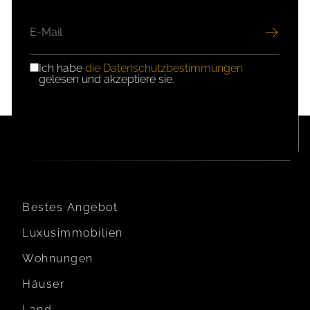
E-
MAIL
Ich habe
die Datenschutzbestimmungen
DSGVO-
gelesen und akzeptiere sie.
EINWILLIGUNG
Bestes Angebot
Luxusimmobilien
Wohnungen
Häuser
Land