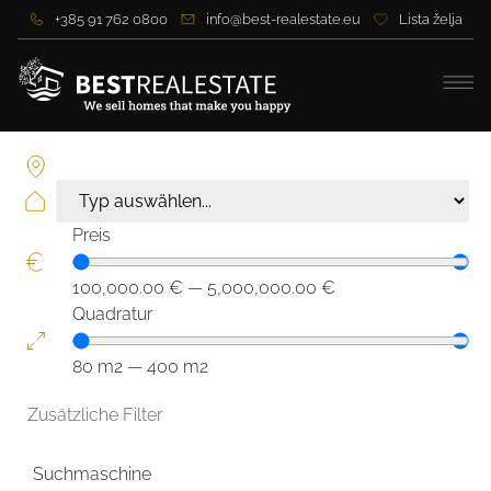
+385 91 762 0800
info@best-realestate.eu
Lista želja
Preis
100,000.00
€
—
5,000,000.00
€
Quadratur
80
m2
—
400
m2
Zusätzliche Filter
Suchmaschine