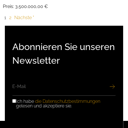
Preis:
3.500.000,00 €
1
2
Nächste "
Abonnieren Sie unseren
Newsletter
E-
MAIL
Ich habe
die Datenschutzbestimmungen
DSGVO-
gelesen und akzeptiere sie.
EINWILLIGUNG